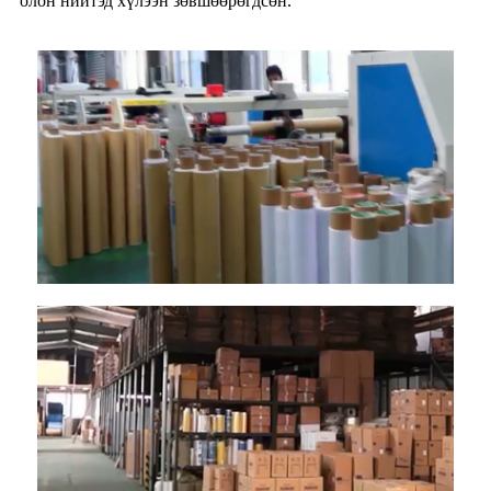
олон нийтэд хүлээн зөвшөөрөгдсөн.