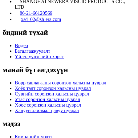
SHANGHAI NEWERA VISCID PRODUCTS CO.,
LTD
86-21-66120569
xsd_02@sh-era.com
бидний тухай
Видео
Баталгаажуулалт
Үйлчлүүлэгчийн хэрэг
манай бүтээгдэхүүн
Bopp савлагааны соронзон хальсны цуврал
Хоёр талт соронзон хальсны цуврал
Сувгийн соронзон хальсны цуврал
Утас соронзон хальсны цуврал
Хөөс соронзон хальсны цуврал
Халуун хайлмал цавуу цуврал
мэдээ
Компанийн мэдээ