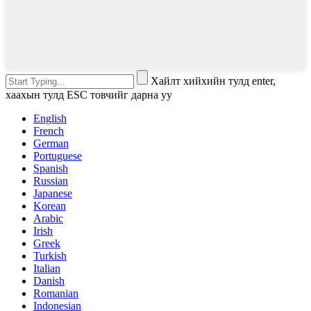
Хайлт хийхийн тулд enter,
хаахын тулд ESC товчийг дарна уу
English
French
German
Portuguese
Spanish
Russian
Japanese
Korean
Arabic
Irish
Greek
Turkish
Italian
Danish
Romanian
Indonesian