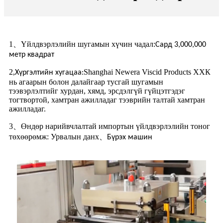
1、Үйлдвэрлэлийн шугамын хүчин чадал:
Сард 3,000,000
метр квадрат
2,
Shanghai Newera Viscid Products ХХК
Хүргэлтийн хугацаа:
нь агаарын болон далайгаар тусгай шугамын
тээвэрлэлтийг хурдан, хямд, эрсдэлгүй гүйцэтгэдэг
тогтвортой, хамтран ажилладаг тээврийн талтай хамтран
ажилладаг.
3、Өндөр нарийвчлалтай импортын үйлдвэрлэлийн тоног
төхөөрөмж: Урвалын данх
、
Бүрэх машин