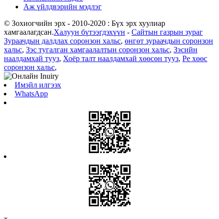
Аж үйлдвэрийн мэдлэг
© Зохиогчийн эрх - 2010-2020 : Бүх эрх хуулиар
хамгаалагдсан.
Халуун бүтээгдэхүүн
-
Сайтын газрын зураг
Зураачдын далдлах соронзон хальс
,
өнгөт зураачдын соронзон
хальс
,
Зэс тугалган хамгаалалтын соронзон хальс
,
Зэсийн
наалдамхай тууз
,
Хоёр талт наалдамхай хөөсөн тууз
,
Pe хөөс
соронзон хальс
,
Имэйл илгээх
WhatsApp
x