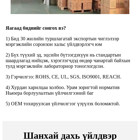
Яагаад биднийг сонгох вэ
?
1) Бид 30 жилийн туршлагатай экспортын чиглэлээр
мэргэжлийн соронзон хальс үйлдвэрлэгч юм
2) Бүх түүхий эд, эцсийн бүтээгдэхүүн нь стандартын
шаардлагад нийцэж, хэрэглэгчдэд өндөр чанартай байхын
тулд мэргэжлийн лабораториор тоноглогдсон.
3) Гэрчилгээ: ROHS, CE, UL, SGS, ISO9001, REACH.
4) Хурдан харилцаа холбоо. Урам зоригтой норматив
Ньюера борлуулалтын үйлчилгээний баг
5) OEM тохируулсан үйлчилгээг үзүүлэх боломжтой.
Шанхай дахь үйлдвэр