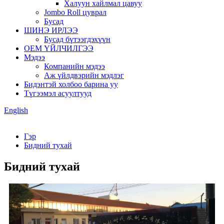
Халуун хайлмал цавуу
Jombo Roll цуврал
Бусад
ШИНЭ ИРЛЭЭ
Бусад бүтээгдэхүүн
OEM ҮЙЛЧИЛГЭЭ
Мэдээ
Компанийн мэдээ
Аж үйлдвэрийн мэдлэг
Бидэнтэй холбоо барина уу
Түгээмэл асуултууд
English
Гэр
Бидний тухай
Бидний тухай