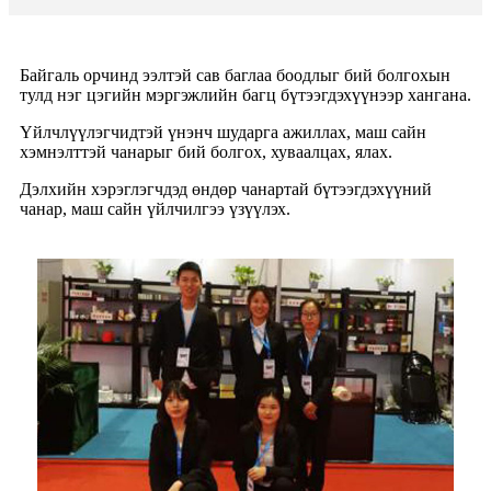
Байгаль орчинд ээлтэй сав баглаа боодлыг бий болгохын
тулд нэг цэгийн мэргэжлийн багц бүтээгдэхүүнээр хангана.
Үйлчлүүлэгчидтэй үнэнч шударга ажиллах, маш сайн
хэмнэлттэй чанарыг бий болгох, хуваалцах, ялах.
Дэлхийн хэрэглэгчдэд өндөр чанартай бүтээгдэхүүний
чанар, маш сайн үйлчилгээ үзүүлэх.