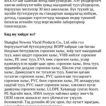
БНХАУ-ын Шанхай хотод байгуулагдсан. Алт үйлдвэрлэгч
ханган нийлүүлэгчийн хувьд наалдамхай тууз үйлдвэрлэх,
борлуулах чиглэлээр 30 жил ажилласан. Бүх түүхий эд,
эцсийн бүтээгдэхүүн нь стандартын шаардлагад нийцэж,
дотоод, гадаадын хэрэглэгчдэд чанарын өндөр түвшний
баталгаа өгөхийн тулд мэргэжлийн лабораториор
тоноглогдсон.
Бид юу хийдэг вэ
?
Shanghai Newera Viscid Products Co., Ltd.-ийн гол
борлуулалттай бүтээгдэхүүнд: BOPP хайрцаг сав баглаа
боодлын битүүмжлэх соронзон хальс, хоёр талт наалдамхай
тууз, нано шидэт соронзон хальс, VHB нийлэг соронзон
хальс, PE хөөс тууз, EVA хөөс соронзон хальс, усаар
идэвхжүүлсэн крафт цаас орно. соронзон хальс, бохь тууз,
зураачийн далдлах соронзон хальс, Шилэн утас соронзон
хальс, Дамжуулагч зэс тугалган тууз, Хөнгөн цагаан
тугалган соронзон хальс, PVC цахилгаан тусгаарлагч
соронзон хальс, PVC боох соронзон хальс, PE анхааруулах
саадтай тууз, PVC хаалт соронзон хальс, хэвлэмэл нугас
даавууны соронзон хальс, LLDPE Хуванцар сунгах боолт,
PE будгийн маск, HMA халуун хайлмал цавуу зөөгч ба
OEM хэвлэх захиалгат лого үйлчилгээг үзүүлэх
боломжтой. Тэд дэлхийн 40 улс орон, бүс нутагт зарагдаж,