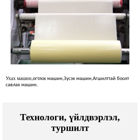
Ухах машин,
огтлох машин,
Зүсэх машин,
Агшилттай боолт
савлах машин.
Технологи, үйлдвэрлэл,
туршилт