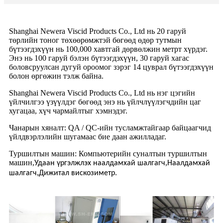
Shanghai Newera Viscid Products Co., Ltd нь 20 гаруй
төрлийн тоног төхөөрөмжтэй бөгөөд өдөр тутмын
бүтээгдэхүүн нь 100,000 хавтгай дөрвөлжин метрт хүрдэг.
Энэ нь 100 гаруй бэлэн бүтээгдэхүүн, 30 гаруй хагас
боловсруулсан дугуй ороомог зэрэг 14 цуврал бүтээгдэхүүн
болон өргөжин тэлж байна.
Shanghai Newera Viscid Products Co., Ltd нь нэг цэгийн
үйлчилгээ үзүүлдэг бөгөөд энэ нь үйлчлүүлэгчдийн цаг
хугацаа, хүч чармайлтыг хэмнэдэг.
Чанарын хяналт: QA / QC-ийн тусламжтайгаар байцаагчид
үйлдвэрлэлийн шугамаас бие даан ажилладаг.
Туршилтын машин: Компьютерийн суналтын туршилтын
машин
,
,
Удаан үргэлжлэх наалдамхай шалгагч
Наалдамхай
,
шалгагч
Дижитал вискозиметр.