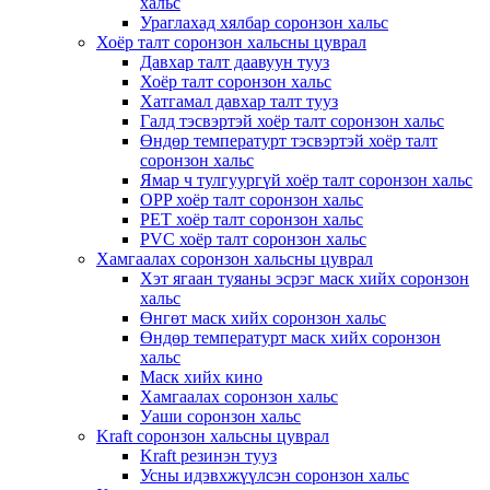
хальс
Ураглахад хялбар соронзон хальс
Хоёр талт соронзон хальсны цуврал
Давхар талт даавуун тууз
Хоёр талт соронзон хальс
Хатгамал давхар талт тууз
Галд тэсвэртэй хоёр талт соронзон хальс
Өндөр температурт тэсвэртэй хоёр талт
соронзон хальс
Ямар ч тулгуургүй хоёр талт соронзон хальс
OPP хоёр талт соронзон хальс
PET хоёр талт соронзон хальс
PVC хоёр талт соронзон хальс
Хамгаалах соронзон хальсны цуврал
Хэт ягаан туяаны эсрэг маск хийх соронзон
хальс
Өнгөт маск хийх соронзон хальс
Өндөр температурт маск хийх соронзон
хальс
Маск хийх кино
Хамгаалах соронзон хальс
Уаши соронзон хальс
Kraft соронзон хальсны цуврал
Kraft резинэн тууз
Усны идэвхжүүлсэн соронзон хальс