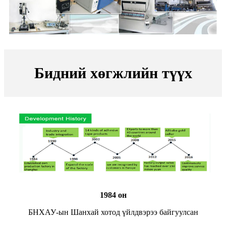
Бидний хөгжлийн түүх
1984 он
БНХАУ-ын Шанхай хотод үйлдвэрээ байгуулсан