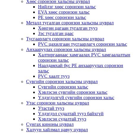
Хөөс соронзон хальсны цуврал
Нийлэг хөөс соронзон хальс
EVA хөөс соронзон хальс
PE хөөс соронзон хальс
Металл тугалган соронзон хальсны цуврал
Хөнгөн цагаан тугалган тууз
Зэс тугалган цаас
Тусгаарлагч соронзон хальсны цуврал
PVC цахилгаан тусгаарлагч соронзон хальс
Анхааруулах соронзон хальсны цуврал
Халтиргаанаас хамгаалах PVC хамгаалалтын
соронзон хальс
Наалдамхай бус PE анхааруулах соронзон
хальс
PVC хаалт тууз
Сувгийн соронзон хальсны цуврал
Сувгийн соронзон хальс
Хэвлэсэн сувгийн соронзон хальс
Үлдэгдэлгүй сувгийн соронзон хальс
Утас соронзон хальсны цуврал
Утастай тууз
Үлдэгдэл судалтай тууз байхгүй
Хэвлэсэн судалтай тууз
Сунгах киноны цуврал
Халуун хайлмал цавуу цуврал