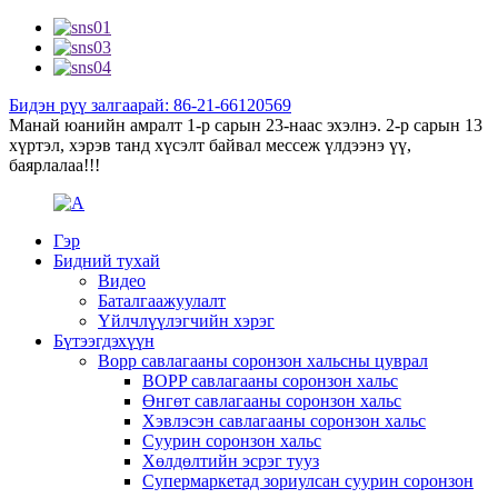
Бидэн рүү залгаарай: 86-21-66120569
Манай юанийн амралт 1-р сарын 23-наас эхэлнэ. 2-р сарын 13
хүртэл, хэрэв танд хүсэлт байвал мессеж үлдээнэ үү,
баярлалаа!!!
Гэр
Бидний тухай
Видео
Баталгаажуулалт
Үйлчлүүлэгчийн хэрэг
Бүтээгдэхүүн
Bopp савлагааны соронзон хальсны цуврал
BOPP савлагааны соронзон хальс
Өнгөт савлагааны соронзон хальс
Хэвлэсэн савлагааны соронзон хальс
Суурин соронзон хальс
Хөлдөлтийн эсрэг тууз
Супермаркетад зориулсан суурин соронзон