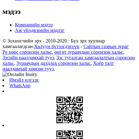
мэдээ
Компанийн мэдээ
Аж үйлдвэрийн мэдлэг
© Зохиогчийн эрх - 2010-2020 : Бүх эрх хуулиар
хамгаалагдсан.
Халуун бүтээгдэхүүн
-
Сайтын газрын зураг
Pe хөөс соронзон хальс
,
өнгөт зураачдын соронзон хальс
,
Зэсийн наалдамхай тууз
,
Зэс тугалган хамгаалалтын соронзон
хальс
,
Зураачдын далдлах соронзон хальс
,
Хоёр талт
наалдамхай хөөсөн тууз
,
Имэйл илгээх
WhatsApp