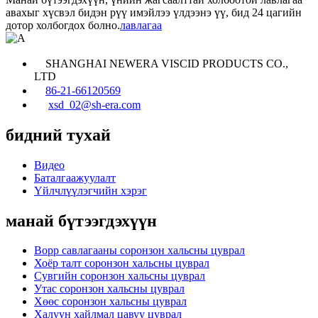
авахыг хүсвэл бидэн рүү имэйлээ үлдээнэ үү, бид 24 цагийн
дотор холбогдох болно.
лавлагаа
SHANGHAI NEWERA VISCID PRODUCTS CO.,
LTD
86-21-66120569
xsd_02@sh-era.com
бидний тухай
Видео
Баталгаажуулалт
Үйлчлүүлэгчийн хэрэг
манай бүтээгдэхүүн
Bopp савлагааны соронзон хальсны цуврал
Хоёр талт соронзон хальсны цуврал
Сувгийн соронзон хальсны цуврал
Утас соронзон хальсны цуврал
Хөөс соронзон хальсны цуврал
Халуун хайлмал цавуу цуврал