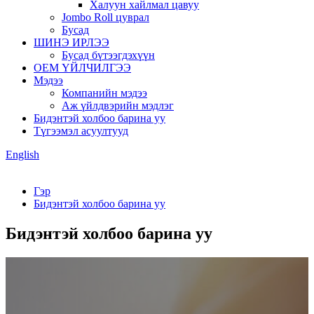
Халуун хайлмал цавуу
Jombo Roll цуврал
Бусад
ШИНЭ ИРЛЭЭ
Бусад бүтээгдэхүүн
OEM ҮЙЛЧИЛГЭЭ
Мэдээ
Компанийн мэдээ
Аж үйлдвэрийн мэдлэг
Бидэнтэй холбоо барина уу
Түгээмэл асуултууд
English
Гэр
Бидэнтэй холбоо барина уу
Бидэнтэй холбоо барина уу