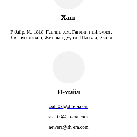
Хаяг
F байр, №. 1818, Ганлин зам, Ганлин нийгэмлэг,
Лвьшян хотхон, Жиншан дүүрэг, Шанхай, Хятад
И-мэйл
xsd_02@sh-era.com
xsd_03@sh-era.com
newera@sh-era.com