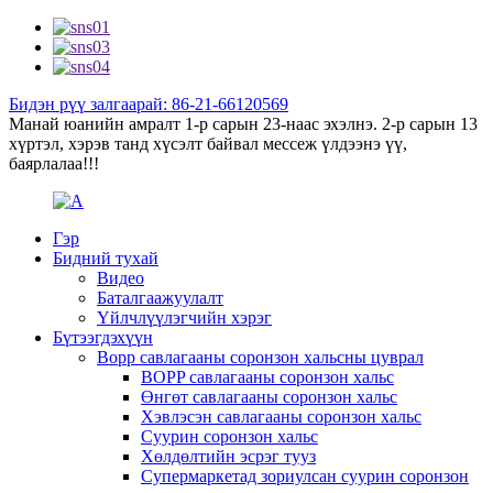
Бидэн рүү залгаарай: 86-21-66120569
Манай юанийн амралт 1-р сарын 23-наас эхэлнэ. 2-р сарын 13
хүртэл, хэрэв танд хүсэлт байвал мессеж үлдээнэ үү,
баярлалаа!!!
Гэр
Бидний тухай
Видео
Баталгаажуулалт
Үйлчлүүлэгчийн хэрэг
Бүтээгдэхүүн
Bopp савлагааны соронзон хальсны цуврал
BOPP савлагааны соронзон хальс
Өнгөт савлагааны соронзон хальс
Хэвлэсэн савлагааны соронзон хальс
Суурин соронзон хальс
Хөлдөлтийн эсрэг тууз
Супермаркетад зориулсан суурин соронзон