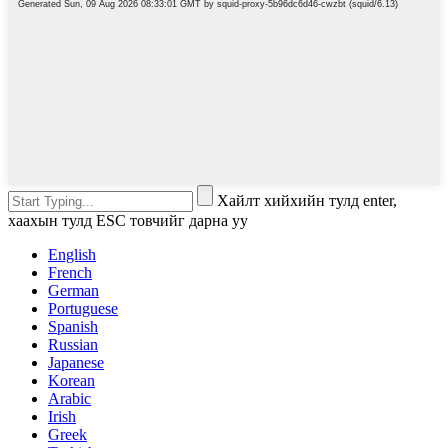
Хайлт хийхийн тулд enter,
хаахын тулд ESC товчийг дарна уу
English
French
German
Portuguese
Spanish
Russian
Japanese
Korean
Arabic
Irish
Greek