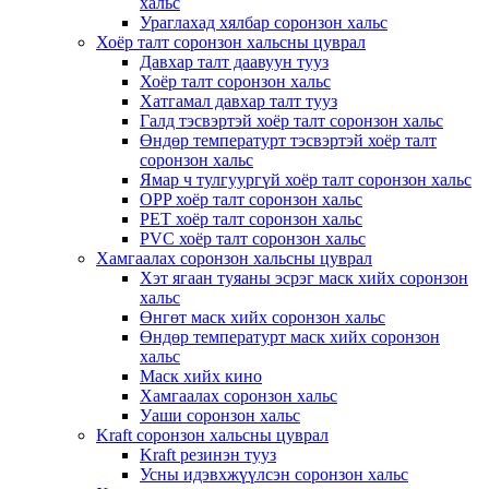
хальс
Ураглахад хялбар соронзон хальс
Хоёр талт соронзон хальсны цуврал
Давхар талт даавуун тууз
Хоёр талт соронзон хальс
Хатгамал давхар талт тууз
Галд тэсвэртэй хоёр талт соронзон хальс
Өндөр температурт тэсвэртэй хоёр талт
соронзон хальс
Ямар ч тулгуургүй хоёр талт соронзон хальс
OPP хоёр талт соронзон хальс
PET хоёр талт соронзон хальс
PVC хоёр талт соронзон хальс
Хамгаалах соронзон хальсны цуврал
Хэт ягаан туяаны эсрэг маск хийх соронзон
хальс
Өнгөт маск хийх соронзон хальс
Өндөр температурт маск хийх соронзон
хальс
Маск хийх кино
Хамгаалах соронзон хальс
Уаши соронзон хальс
Kraft соронзон хальсны цуврал
Kraft резинэн тууз
Усны идэвхжүүлсэн соронзон хальс