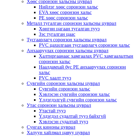
Хөөс соронзон хальсны цуврал
Нийлэг хөөс соронзон хальс
EVA хөөс соронзон хальс
PE хөөс соронзон хальс
Металл тугалган соронзон хальсны цуврал
Хөнгөн цагаан тугалган тууз
Зэс тугалган цаас
Тусгаарлагч соронзон хальсны цуврал
PVC цахилгаан тусгаарлагч соронзон хальс
Анхааруулах соронзон хальсны цуврал
Халтиргаанаас хамгаалах PVC хамгаалалтын
соронзон хальс
Наалдамхай бус PE анхааруулах соронзон
хальс
PVC хаалт тууз
Сувгийн соронзон хальсны цуврал
Сувгийн соронзон хальс
Хэвлэсэн сувгийн соронзон хальс
Үлдэгдэлгүй сувгийн соронзон хальс
Утас соронзон хальсны цуврал
Утастай тууз
Үлдэгдэл судалтай тууз байхгүй
Хэвлэсэн судалтай тууз
Сунгах киноны цуврал
Халуун хайлмал цавуу цуврал