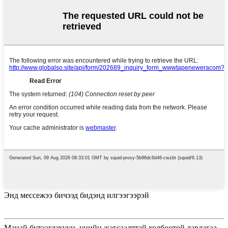
Энд мессежээ бичээд бидэнд илгээгээрэй
Манай бүтээгдэхүүн, үнийн жагсаалттай холбоотой лавлагаа