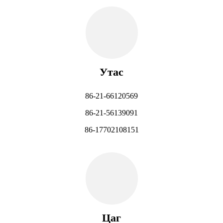
Утас
86-21-66120569
86-21-56139091
86-17702108151
Цаг