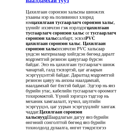
наалдамхай тууз
Цахилгаан соронзон хальсны шинжлэх
ухааны нэр нь поливинил хлорид
юм
цахилгаан тусгаарлагч соронзон хальс
,
үүнийг ихэвчлэн гэж нэрлэдэг
цахилгаан
тусгаарлагч соронзон хальс
or
тусгаарлагч
соронзон хальс
салбарт, эсвэл
PVC
цахилгаан соронзон хальс
.
Цахилгаан
соронзон хальс
ихэвчлэн PVC хальсаар
үндсэн материалаар хийгдсэн бөгөөд даралт
мэдрэмтгий резинэн цавуугаар бүрсэн
байдаг. Энэ нь цахилгаан тусгаарлагч шинж
чанартай, галд тэсвэртэй, цаг агаарын
эсэргүүцэлтэй байдаг. Даралтад мэдрэмтгий
резинэн цавуу нь анхны наалдамхай,
наалдамхай бат бэхтэй байдаг. Эдгээр нь янз
бүрийн утас, кабелийн тусгаарлагч ороомогт
тохиромжтой. Үүний зэрэгцээ тэдгээр нь
механик хамгаалалт, хүчил, шүлтийн
эсэргүүцэл, цаг уурын эсэргүүцлийг хангаж
чаддаг.
Цахилгаан соронзон
хальснууд
Шаардлагын дагуу янз бүрийн
өнгөний сонголттой бөгөөд янз бүрийн
тохиолдолд дулаалга, өнгөт тэмдэглэгээ