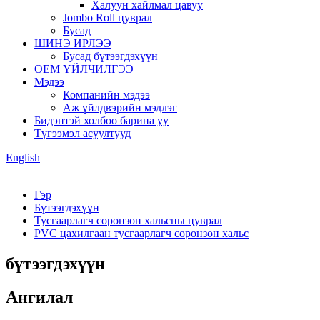
Халуун хайлмал цавуу
Jombo Roll цуврал
Бусад
ШИНЭ ИРЛЭЭ
Бусад бүтээгдэхүүн
OEM ҮЙЛЧИЛГЭЭ
Мэдээ
Компанийн мэдээ
Аж үйлдвэрийн мэдлэг
Бидэнтэй холбоо барина уу
Түгээмэл асуултууд
English
Гэр
Бүтээгдэхүүн
Тусгаарлагч соронзон хальсны цуврал
PVC цахилгаан тусгаарлагч соронзон хальс
бүтээгдэхүүн
Ангилал