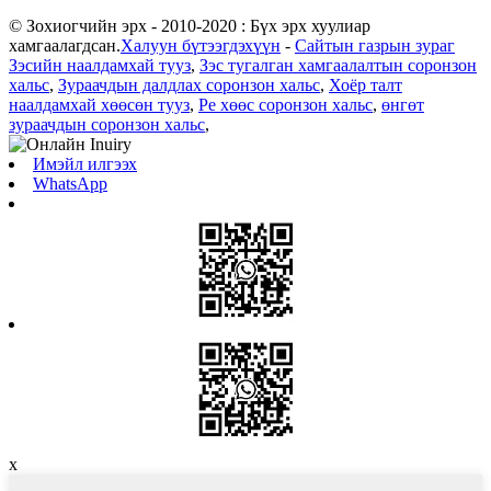
© Зохиогчийн эрх - 2010-2020 : Бүх эрх хуулиар
хамгаалагдсан.
Халуун бүтээгдэхүүн
-
Сайтын газрын зураг
Зэсийн наалдамхай тууз
,
Зэс тугалган хамгаалалтын соронзон
хальс
,
Зураачдын далдлах соронзон хальс
,
Хоёр талт
наалдамхай хөөсөн тууз
,
Pe хөөс соронзон хальс
,
өнгөт
зураачдын соронзон хальс
,
Имэйл илгээх
WhatsApp
x