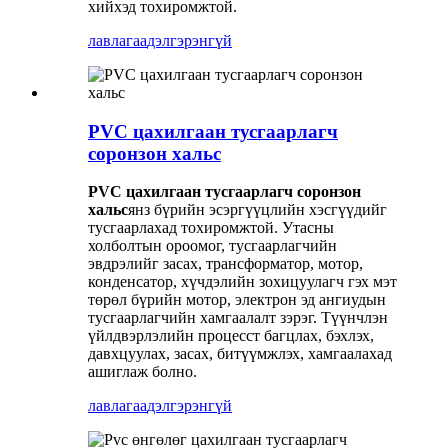
хийхэд тохиромжтой.
лавлагаа
дэлгэрэнгүй
PVC цахилгаан тусгаарлагч
соронзон хальс
PVC цахилгаан тусгаарлагч соронзон
хальс
янз бүрийн эсэргүүцлийн хэсгүүдийг
тусгаарлахад тохиромжтой. Утасны
холболтын ороомог, тусгаарлагчийн
эвдрэлийг засах, трансформатор, мотор,
конденсатор, хүчдэлийн зохицуулагч гэх мэт
төрөл бүрийн мотор, электрон эд ангиудын
тусгаарлагчийн хамгаалалт зэрэг. Түүнчлэн
үйлдвэрлэлийн процесст багцлах, бэхлэх,
давхцуулах, засах, битүүмжлэх, хамгаалахад
ашиглаж болно.
лавлагаа
дэлгэрэнгүй