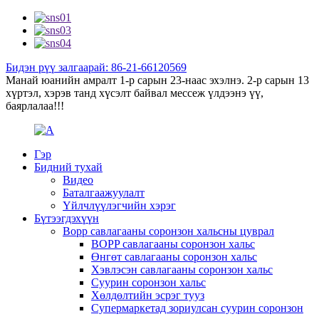
Бидэн рүү залгаарай: 86-21-66120569
Манай юанийн амралт 1-р сарын 23-наас эхэлнэ. 2-р сарын 13
хүртэл, хэрэв танд хүсэлт байвал мессеж үлдээнэ үү,
баярлалаа!!!
Гэр
Бидний тухай
Видео
Баталгаажуулалт
Үйлчлүүлэгчийн хэрэг
Бүтээгдэхүүн
Bopp савлагааны соронзон хальсны цуврал
BOPP савлагааны соронзон хальс
Өнгөт савлагааны соронзон хальс
Хэвлэсэн савлагааны соронзон хальс
Суурин соронзон хальс
Хөлдөлтийн эсрэг тууз
Супермаркетад зориулсан суурин соронзон