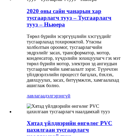
2020 оны сайн чанарын хар
тусгаарлагч тууз – Тусгаарлагч
тууз – Ньюера
Төрөл бүрийн эсэргүүцлийн хэсгүүдийг
тусгаарлахад тохиромжтой. Утасны
холболтын ороомог, тусгаарлагчийн
эвдрэлийг засах, трансформатор, мотор,
конденсатор, хүчдэлийн зохицуулагч гэх мэт
төрөл бүрийн мотор, электрон эд ангиудын
тусгаарлагчийн хамгаалалт зэрэг. Түүнчлэн
үйлдвэрлэлийн процесст багцлах, бэхлэх,
давхцуулах, засах, битүүмжлэх, хамгаалахад
ашиглаж болно.
лавлагаа
дэлгэрэнгүй
Хятад үйлдвэрийн өнгөлөг PVC
цахилгаан тусгаарлагч