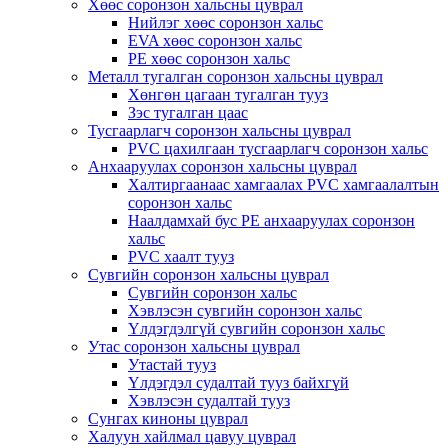
Хөөс соронзон хальсны цуврал
Нийлэг хөөс соронзон хальс
EVA хөөс соронзон хальс
PE хөөс соронзон хальс
Металл тугалган соронзон хальсны цуврал
Хөнгөн цагаан тугалган тууз
Зэс тугалган цаас
Тусгаарлагч соронзон хальсны цуврал
PVC цахилгаан тусгаарлагч соронзон хальс
Анхааруулах соронзон хальсны цуврал
Халтиргаанаас хамгаалах PVC хамгаалалтын
соронзон хальс
Наалдамхай бус PE анхааруулах соронзон
хальс
PVC хаалт тууз
Сувгийн соронзон хальсны цуврал
Сувгийн соронзон хальс
Хэвлэсэн сувгийн соронзон хальс
Үлдэгдэлгүй сувгийн соронзон хальс
Утас соронзон хальсны цуврал
Утастай тууз
Үлдэгдэл судалтай тууз байхгүй
Хэвлэсэн судалтай тууз
Сунгах киноны цуврал
Халуун хайлмал цавуу цуврал