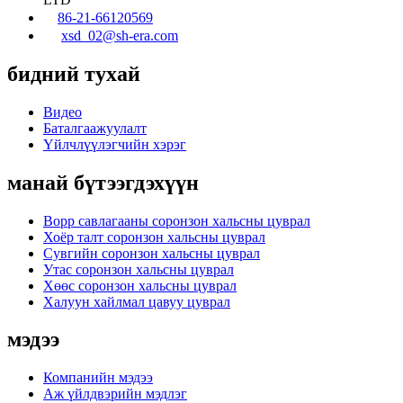
86-21-66120569
xsd_02@sh-era.com
бидний тухай
Видео
Баталгаажуулалт
Үйлчлүүлэгчийн хэрэг
манай бүтээгдэхүүн
Bopp савлагааны соронзон хальсны цуврал
Хоёр талт соронзон хальсны цуврал
Сувгийн соронзон хальсны цуврал
Утас соронзон хальсны цуврал
Хөөс соронзон хальсны цуврал
Халуун хайлмал цавуу цуврал
мэдээ
Компанийн мэдээ
Аж үйлдвэрийн мэдлэг