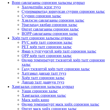
Bopp савлагааны соронзон хальсны цуврал
Хөлдөлтийн эсрэг тууз
Супермаркетад зориулсан суурин соронзон хальс
Суурин соронзон хальс
Хэвлэсэн савлагааны соронзон хальс
Ураглахад хялбар соронзон хальс
Өнгөт савлагааны соронзон хальс
BOPP савлагааны соронзон хальс
Хоёр талт соронзон хальсны цуврал
PVC хоёр талт соронзон хальс
PET хоёр талт соронзон хальс
Ямар ч тулгуургүй хоёр талт соронзон хальс
OPP хоёр талт соронзон хальс
Өндөр температурт тэсвэртэй хоёр талт соронзон
хальс
Галд тэсвэртэй хоёр талт соронзон хальс
Хатгамал давхар талт тууз
Хоёр талт соронзон хальс
Давхар талт даавуун тууз
Хамгаалах соронзон хальсны цуврал
Уаши соронзон хальс
Хамгаалах соронзон хальс
Маск хийх кино
Өндөр температурт маск хийх соронзон хальс
Өнгөт маск хийх соронзон хальс