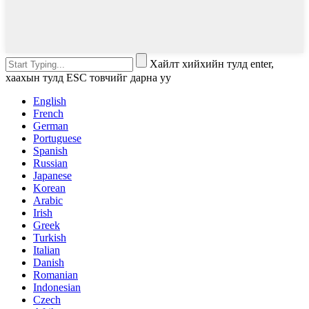
Хайлт хийхийн тулд enter,
хаахын тулд ESC товчийг дарна уу
English
French
German
Portuguese
Spanish
Russian
Japanese
Korean
Arabic
Irish
Greek
Turkish
Italian
Danish
Romanian
Indonesian
Czech