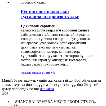
Pvc өнгөлөг цахилгаан
тусгаарлагч соронзон хальс
Цахилгаан соронзон
хальс
(эсвэл
тусгаарлагч соронзон хальс
)
сайн дулаалгатай, галд тэсвэртэй, хүчдэлд
тэсвэртэй, хүйтэнд тэсвэртэй, бусад шинж
чанараараа утас холбох, утас ороомгийн
цахилгаан тусгаарлагч хамгаалалт,
трансформатор, мотор, конденсатор,
хүчдэлийн зохицуулагч зэрэг төрөл бүрийн
мотор, электрон эд ангиудыг тусгаарлах,
бэхлэх зэрэгт тохиромжтой. .
лавлагаа
дэлгэрэнгүй
Манай бүтээгдэхүүн, үнийн жагсаалттай холбоотой лавлагаа
авахыг хүсвэл бидэн рүү имэйлээ үлдээнэ үү, бид 24 цагийн
дотор холбогдох болно.
лавлагаа
SHANGHAI NEWERA VISCID PRODUCTS CO.,
LTD