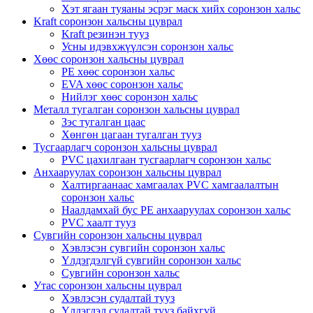
Хэт ягаан туяаны эсрэг маск хийх соронзон хальс
Kraft соронзон хальсны цуврал
Kraft резинэн тууз
Усны идэвхжүүлсэн соронзон хальс
Хөөс соронзон хальсны цуврал
PE хөөс соронзон хальс
EVA хөөс соронзон хальс
Нийлэг хөөс соронзон хальс
Металл тугалган соронзон хальсны цуврал
Зэс тугалган цаас
Хөнгөн цагаан тугалган тууз
Тусгаарлагч соронзон хальсны цуврал
PVC цахилгаан тусгаарлагч соронзон хальс
Анхааруулах соронзон хальсны цуврал
Халтиргаанаас хамгаалах PVC хамгаалалтын
соронзон хальс
Наалдамхай бус PE анхааруулах соронзон хальс
PVC хаалт тууз
Сувгийн соронзон хальсны цуврал
Хэвлэсэн сувгийн соронзон хальс
Үлдэгдэлгүй сувгийн соронзон хальс
Сувгийн соронзон хальс
Утас соронзон хальсны цуврал
Хэвлэсэн судалтай тууз
Үлдэгдэл судалтай тууз байхгүй