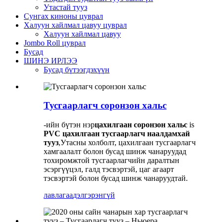
Утастай тууз
Сунгах киноны цуврал
Халуун хайлмал цавуу цуврал
Халуун хайлмал цавуу
Jombo Roll цуврал
Бусад
ШИНЭ ИРЛЭЭ
Бусад бүтээгдэхүүн
Тусгаарлагч соронзон хальс
-ийн бүтэн нэр
цахилгаан соронзон хальс
is
PVC цахилгаан тусгаарлагч наалдамхай
тууз
,Утасны холболт, цахилгаан тусгаарлагч
хамгаалалт болон бусад шинж чанаруудад
тохиромжтой тусгаарлагчийн даралтын
эсэргүүцэл, галд тэсвэртэй, цаг агаарт
тэсвэртэй болон бусад шинж чанаруудтай.
лавлагаа
дэлгэрэнгүй