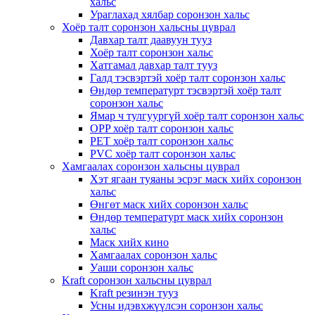
хальс
Ураглахад хялбар соронзон хальс
Хоёр талт соронзон хальсны цуврал
Давхар талт даавуун тууз
Хоёр талт соронзон хальс
Хатгамал давхар талт тууз
Галд тэсвэртэй хоёр талт соронзон хальс
Өндөр температурт тэсвэртэй хоёр талт
соронзон хальс
Ямар ч тулгуургүй хоёр талт соронзон хальс
OPP хоёр талт соронзон хальс
PET хоёр талт соронзон хальс
PVC хоёр талт соронзон хальс
Хамгаалах соронзон хальсны цуврал
Хэт ягаан туяаны эсрэг маск хийх соронзон
хальс
Өнгөт маск хийх соронзон хальс
Өндөр температурт маск хийх соронзон
хальс
Маск хийх кино
Хамгаалах соронзон хальс
Уаши соронзон хальс
Kraft соронзон хальсны цуврал
Kraft резинэн тууз
Усны идэвхжүүлсэн соронзон хальс