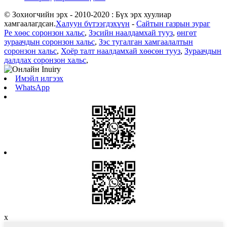
© Зохиогчийн эрх - 2010-2020 : Бүх эрх хуулиар
хамгаалагдсан.
Халуун бүтээгдэхүүн
-
Сайтын газрын зураг
Pe хөөс соронзон хальс
,
Зэсийн наалдамхай тууз
,
өнгөт
зураачдын соронзон хальс
,
Зэс тугалган хамгаалалтын
соронзон хальс
,
Хоёр талт наалдамхай хөөсөн тууз
,
Зураачдын
далдлах соронзон хальс
,
Имэйл илгээх
WhatsApp
x