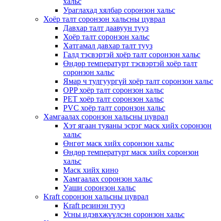
хальс
Ураглахад хялбар соронзон хальс
Хоёр талт соронзон хальсны цуврал
Давхар талт даавуун тууз
Хоёр талт соронзон хальс
Хатгамал давхар талт тууз
Галд тэсвэртэй хоёр талт соронзон хальс
Өндөр температурт тэсвэртэй хоёр талт
соронзон хальс
Ямар ч тулгуургүй хоёр талт соронзон хальс
OPP хоёр талт соронзон хальс
PET хоёр талт соронзон хальс
PVC хоёр талт соронзон хальс
Хамгаалах соронзон хальсны цуврал
Хэт ягаан туяаны эсрэг маск хийх соронзон
хальс
Өнгөт маск хийх соронзон хальс
Өндөр температурт маск хийх соронзон
хальс
Маск хийх кино
Хамгаалах соронзон хальс
Уаши соронзон хальс
Kraft соронзон хальсны цуврал
Kraft резинэн тууз
Усны идэвхжүүлсэн соронзон хальс