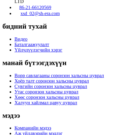
LTD
86-21-66120569
xsd_02@sh-era.com
бидний тухай
Видео
Баталгаажуулалт
Үйлчлүүлэгчийн хэрэг
манай бүтээгдэхүүн
Bopp савлагааны соронзон хальсны цуврал
Хоёр талт соронзон хальсны цуврал
Сувгийн соронзон хальсны цуврал
Утас соронзон хальсны цуврал
Хөөс соронзон хальсны цуврал
Халуун хайлмал цавуу цуврал
мэдээ
Компанийн мэдээ
Аж үйлдвэрийн мэдлэг