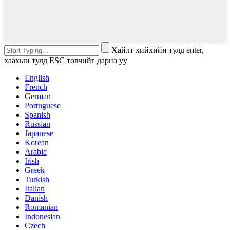
Хайлт хийхийн тулд enter,
хаахын тулд ESC товчийг дарна уу
English
French
German
Portuguese
Spanish
Russian
Japanese
Korean
Arabic
Irish
Greek
Turkish
Italian
Danish
Romanian
Indonesian
Czech