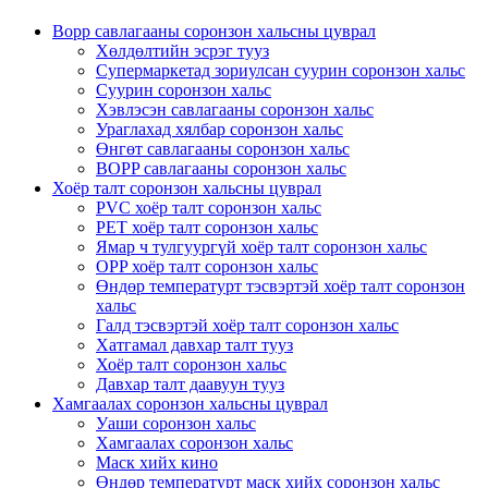
Bopp савлагааны соронзон хальсны цуврал
Хөлдөлтийн эсрэг тууз
Супермаркетад зориулсан суурин соронзон хальс
Суурин соронзон хальс
Хэвлэсэн савлагааны соронзон хальс
Ураглахад хялбар соронзон хальс
Өнгөт савлагааны соронзон хальс
BOPP савлагааны соронзон хальс
Хоёр талт соронзон хальсны цуврал
PVC хоёр талт соронзон хальс
PET хоёр талт соронзон хальс
Ямар ч тулгуургүй хоёр талт соронзон хальс
OPP хоёр талт соронзон хальс
Өндөр температурт тэсвэртэй хоёр талт соронзон
хальс
Галд тэсвэртэй хоёр талт соронзон хальс
Хатгамал давхар талт тууз
Хоёр талт соронзон хальс
Давхар талт даавуун тууз
Хамгаалах соронзон хальсны цуврал
Уаши соронзон хальс
Хамгаалах соронзон хальс
Маск хийх кино
Өндөр температурт маск хийх соронзон хальс