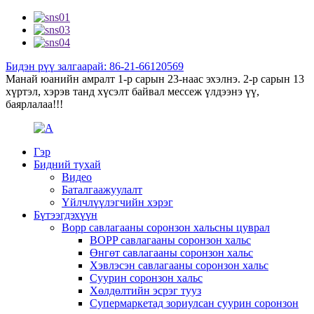
Бидэн рүү залгаарай: 86-21-66120569
Манай юанийн амралт 1-р сарын 23-наас эхэлнэ. 2-р сарын 13
хүртэл, хэрэв танд хүсэлт байвал мессеж үлдээнэ үү,
баярлалаа!!!
Гэр
Бидний тухай
Видео
Баталгаажуулалт
Үйлчлүүлэгчийн хэрэг
Бүтээгдэхүүн
Bopp савлагааны соронзон хальсны цуврал
BOPP савлагааны соронзон хальс
Өнгөт савлагааны соронзон хальс
Хэвлэсэн савлагааны соронзон хальс
Суурин соронзон хальс
Хөлдөлтийн эсрэг тууз
Супермаркетад зориулсан суурин соронзон