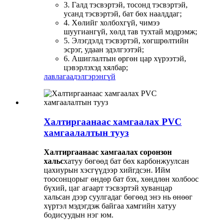
3. Галд тэсвэртэй, тосонд тэсвэртэй,
усанд тэсвэртэй, бат бөх наалддаг;
4. Хөлийг холбохгүй, чимээ
шуугиангүй, хөлд тав тухтай мэдрэмж;
5. Элэгдэлд тэсвэртэй, хөгшрөлтийн
эсрэг, удаан эдэлгээтэй;
6. Ашиглалтын өргөн цар хүрээтэй,
цэвэрлэхэд хялбар;
лавлагаа
дэлгэрэнгүй
Халтиргаанаас хамгаалах PVC
хамгаалалтын тууз
Халтиргаанаас хамгаалах соронзон
хальс
хатуу бөгөөд бат бөх карбонжуулсан
цахиурын хэсгүүдээр хийгдсэн. Ийм
тоосонцорыг өндөр бат бэх, хөндлөн холбоос
бүхий, цаг агаарт тэсвэртэй хуванцар
хальсан дээр суулгадаг бөгөөд энэ нь өнөөг
хүртэл мэдэгдэж байгаа хамгийн хатуу
бодисуудын нэг юм.