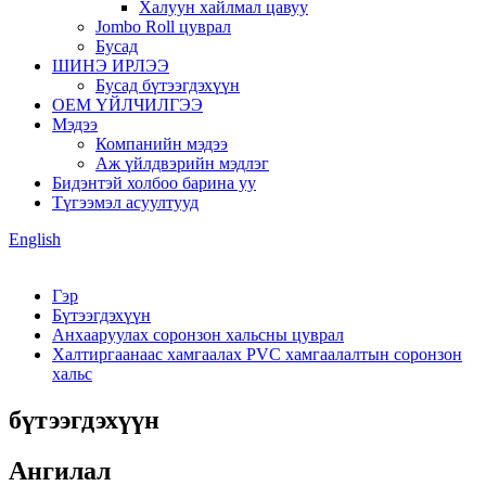
Халуун хайлмал цавуу
Jombo Roll цуврал
Бусад
ШИНЭ ИРЛЭЭ
Бусад бүтээгдэхүүн
OEM ҮЙЛЧИЛГЭЭ
Мэдээ
Компанийн мэдээ
Аж үйлдвэрийн мэдлэг
Бидэнтэй холбоо барина уу
Түгээмэл асуултууд
English
Гэр
Бүтээгдэхүүн
Анхааруулах соронзон хальсны цуврал
Халтиргаанаас хамгаалах PVC хамгаалалтын соронзон
хальс
бүтээгдэхүүн
Ангилал