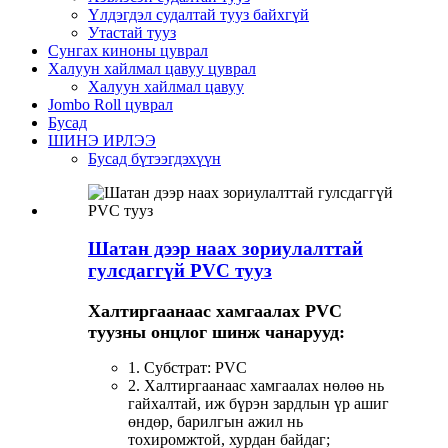
Үлдэгдэл судалтай тууз байхгүй
Утастай тууз
Сунгах киноны цуврал
Халуун хайлмал цавуу цуврал
Халуун хайлмал цавуу
Jombo Roll цуврал
Бусад
ШИНЭ ИРЛЭЭ
Бусад бүтээгдэхүүн
Шатан дээр наах зориулалттай
гулсдаггүй PVC тууз
Халтиргаанаас хамгаалах PVC
туузны онцлог шинж чанарууд:
1. Субстрат: PVC
2. Халтиргаанаас хамгаалах нөлөө нь
гайхалтай, иж бүрэн зардлын үр ашиг
өндөр, барилгын ажил нь
тохиромжтой, хурдан байдаг;