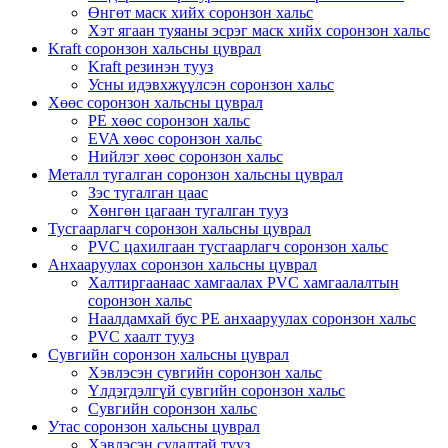
Өнгөт маск хийх соронзон хальс
Хэт ягаан туяаны эсрэг маск хийх соронзон хальс
Kraft соронзон хальсны цуврал
Kraft резинэн тууз
Усны идэвхжүүлсэн соронзон хальс
Хөөс соронзон хальсны цуврал
PE хөөс соронзон хальс
EVA хөөс соронзон хальс
Нийлэг хөөс соронзон хальс
Металл тугалган соронзон хальсны цуврал
Зэс тугалган цаас
Хөнгөн цагаан тугалган тууз
Тусгаарлагч соронзон хальсны цуврал
PVC цахилгаан тусгаарлагч соронзон хальс
Анхааруулах соронзон хальсны цуврал
Халтиргаанаас хамгаалах PVC хамгаалалтын
соронзон хальс
Наалдамхай бус PE анхааруулах соронзон хальс
PVC хаалт тууз
Сувгийн соронзон хальсны цуврал
Хэвлэсэн сувгийн соронзон хальс
Үлдэгдэлгүй сувгийн соронзон хальс
Сувгийн соронзон хальс
Утас соронзон хальсны цуврал
Хэвлэсэн судалтай тууз