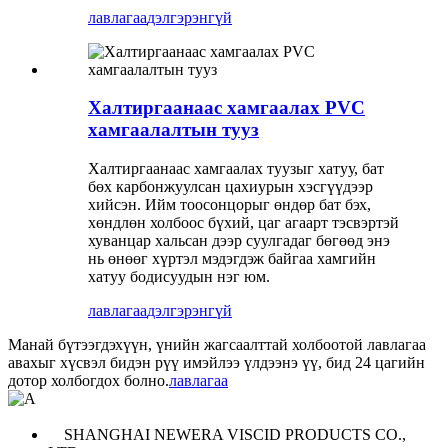
лавлагаа
дэлгэрэнгүй
Халтиргаанаас хамгаалах PVC
хамгаалалтын тууз
Халтиргаанаас хамгаалах туузыг хатуу, бат
бөх карбонжуулсан цахиурын хэсгүүдээр
хийсэн. Ийм тоосонцорыг өндөр бат бэх,
хөндлөн холбоос бүхий, цаг агаарт тэсвэртэй
хуванцар хальсан дээр суулгадаг бөгөөд энэ
нь өнөөг хүртэл мэдэгдэж байгаа хамгийн
хатуу бодисуудын нэг юм.
лавлагаа
дэлгэрэнгүй
Манай бүтээгдэхүүн, үнийн жагсаалттай холбоотой лавлагаа
авахыг хүсвэл бидэн рүү имэйлээ үлдээнэ үү, бид 24 цагийн
дотор холбогдох болно.
лавлагаа
SHANGHAI NEWERA VISCID PRODUCTS CO.,