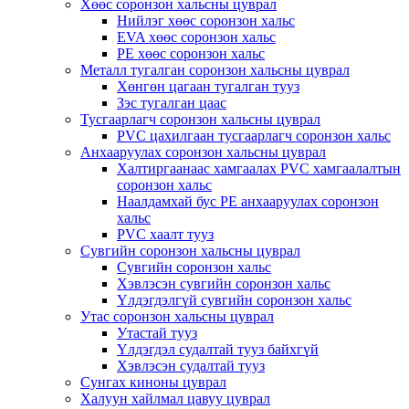
Хөөс соронзон хальсны цуврал
Нийлэг хөөс соронзон хальс
EVA хөөс соронзон хальс
PE хөөс соронзон хальс
Металл тугалган соронзон хальсны цуврал
Хөнгөн цагаан тугалган тууз
Зэс тугалган цаас
Тусгаарлагч соронзон хальсны цуврал
PVC цахилгаан тусгаарлагч соронзон хальс
Анхааруулах соронзон хальсны цуврал
Халтиргаанаас хамгаалах PVC хамгаалалтын
соронзон хальс
Наалдамхай бус PE анхааруулах соронзон
хальс
PVC хаалт тууз
Сувгийн соронзон хальсны цуврал
Сувгийн соронзон хальс
Хэвлэсэн сувгийн соронзон хальс
Үлдэгдэлгүй сувгийн соронзон хальс
Утас соронзон хальсны цуврал
Утастай тууз
Үлдэгдэл судалтай тууз байхгүй
Хэвлэсэн судалтай тууз
Сунгах киноны цуврал
Халуун хайлмал цавуу цуврал