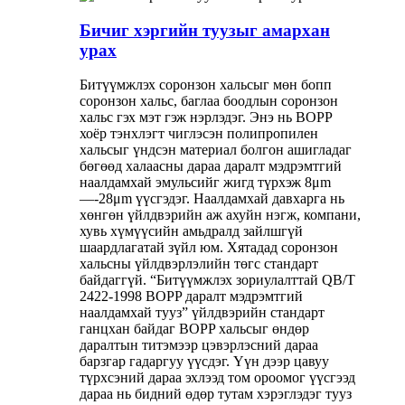
Бичиг хэргийн туузыг амархан
урах
Битүүмжлэх соронзон хальсыг мөн бопп
соронзон хальс, баглаа боодлын соронзон
хальс гэх мэт гэж нэрлэдэг. Энэ нь BOPP
хоёр тэнхлэгт чиглэсэн полипропилен
хальсыг үндсэн материал болгон ашигладаг
бөгөөд халаасны дараа даралт мэдрэмтгий
наалдамхай эмульсийг жигд түрхэж 8μm
—-28μm үүсгэдэг. Наалдамхай давхарга нь
хөнгөн үйлдвэрийн аж ахуйн нэгж, компани,
хувь хүмүүсийн амьдралд зайлшгүй
шаардлагатай зүйл юм. Хятадад соронзон
хальсны үйлдвэрлэлийн төгс стандарт
байдаггүй. “Битүүмжлэх зориулалттай QB/T
2422-1998 BOPP даралт мэдрэмтгий
наалдамхай тууз” үйлдвэрийн стандарт
ганцхан байдаг BOPP хальсыг өндөр
даралтын титэмээр цэвэрлэсний дараа
барзгар гадаргуу үүсдэг. Үүн дээр цавуу
түрхсэний дараа эхлээд том ороомог үүсгээд
дараа нь бидний өдөр тутам хэрэглэдэг тууз