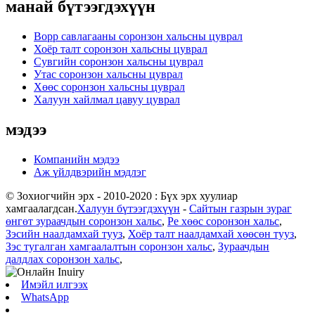
манай бүтээгдэхүүн
Bopp савлагааны соронзон хальсны цуврал
Хоёр талт соронзон хальсны цуврал
Сувгийн соронзон хальсны цуврал
Утас соронзон хальсны цуврал
Хөөс соронзон хальсны цуврал
Халуун хайлмал цавуу цуврал
мэдээ
Компанийн мэдээ
Аж үйлдвэрийн мэдлэг
© Зохиогчийн эрх - 2010-2020 : Бүх эрх хуулиар
хамгаалагдсан.
Халуун бүтээгдэхүүн
-
Сайтын газрын зураг
өнгөт зураачдын соронзон хальс
,
Pe хөөс соронзон хальс
,
Зэсийн наалдамхай тууз
,
Хоёр талт наалдамхай хөөсөн тууз
,
Зэс тугалган хамгаалалтын соронзон хальс
,
Зураачдын
далдлах соронзон хальс
,
Имэйл илгээх
WhatsApp