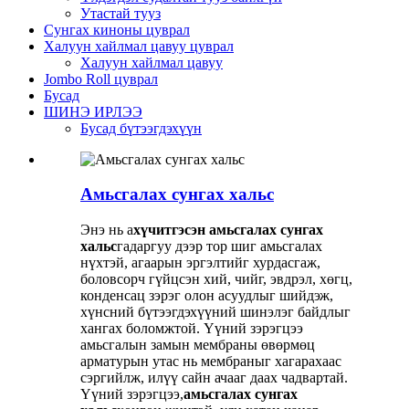
Утастай тууз
Сунгах киноны цуврал
Халуун хайлмал цавуу цуврал
Халуун хайлмал цавуу
Jombo Roll цуврал
Бусад
ШИНЭ ИРЛЭЭ
Бусад бүтээгдэхүүн
Амьсгалах сунгах хальс
Энэ нь а
хүчитгэсэн амьсгалах сунгах
хальс
гадаргуу дээр тор шиг амьсгалах
нүхтэй, агаарын эргэлтийг хурдасгаж,
боловсорч гүйцсэн хий, чийг, эвдрэл, хөгц,
конденсац зэрэг олон асуудлыг шийдэж,
хүнсний бүтээгдэхүүний шинэлэг байдлыг
хангах боломжтой. Үүний зэрэгцээ
амьсгалын замын мембраны өвөрмөц
арматурын утас нь мембраныг хагарахаас
сэргийлж, илүү сайн ачааг даах чадвартай.
Үүний зэрэгцээ,
амьсгалах сунгах