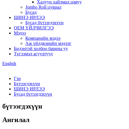
Халуун хайлмал цавуу
Jombo Roll цуврал
Бусад
ШИНЭ ИРЛЭЭ
Бусад бүтээгдэхүүн
OEM ҮЙЛЧИЛГЭЭ
Мэдээ
Компанийн мэдээ
Аж үйлдвэрийн мэдлэг
Бидэнтэй холбоо барина уу
Түгээмэл асуултууд
English
Гэр
Бүтээгдэхүүн
ШИНЭ ИРЛЭЭ
Бусад бүтээгдэхүүн
бүтээгдэхүүн
Ангилал