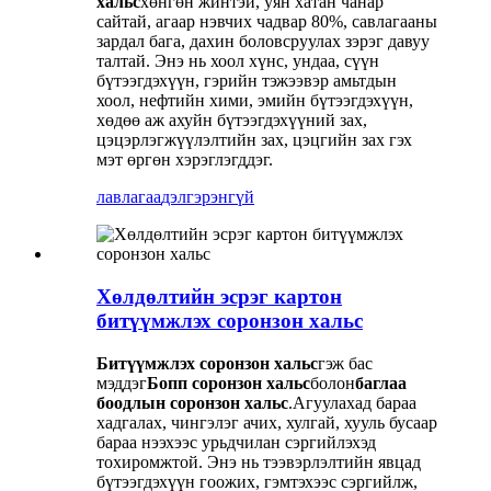
хальс
хөнгөн жинтэй, уян хатан чанар
сайтай, агаар нэвчих чадвар 80%, савлагааны
зардал бага, дахин боловсруулах зэрэг давуу
талтай. Энэ нь хоол хүнс, ундаа, сүүн
бүтээгдэхүүн, гэрийн тэжээвэр амьтдын
хоол, нефтийн хими, эмийн бүтээгдэхүүн,
хөдөө аж ахуйн бүтээгдэхүүний зах,
цэцэрлэгжүүлэлтийн зах, цэцгийн зах гэх
мэт өргөн хэрэглэгддэг.
лавлагаа
дэлгэрэнгүй
Хөлдөлтийн эсрэг картон
битүүмжлэх соронзон хальс
Битүүмжлэх соронзон хальс
гэж бас
мэддэг
Бопп соронзон хальс
болон
баглаа
боодлын соронзон хальс
.Агуулахад бараа
хадгалах, чингэлэг ачих, хулгай, хууль бусаар
бараа нээхээс урьдчилан сэргийлэхэд
тохиромжтой. Энэ нь тээвэрлэлтийн явцад
бүтээгдэхүүн гоожих, гэмтэхээс сэргийлж,