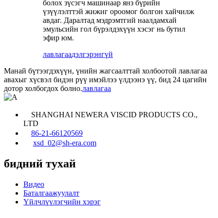
болох зүсэгч машинаар янз бүрийн
үзүүлэлттэй жижиг ороомог болгон хайчилж
авдаг. Даралтад мэдрэмтгий наалдамхай
эмульсийн гол бүрэлдэхүүн хэсэг нь бутил
эфир юм.
лавлагаа
дэлгэрэнгүй
Манай бүтээгдэхүүн, үнийн жагсаалттай холбоотой лавлагаа
авахыг хүсвэл бидэн рүү имэйлээ үлдээнэ үү, бид 24 цагийн
дотор холбогдох болно.
лавлагаа
SHANGHAI NEWERA VISCID PRODUCTS CO.,
LTD
86-21-66120569
xsd_02@sh-era.com
бидний тухай
Видео
Баталгаажуулалт
Үйлчлүүлэгчийн хэрэг