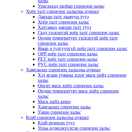
хальс
Ураглахад хялбар соронзон хальс
Хоёр талт соронзон хальсны цуврал
Давхар талт даавуун тууз
Хоёр талт соронзон хальс
Хатгамал давхар талт тууз
Галд тэсвэртэй хоёр талт соронзон хальс
Өндөр температурт тэсвэртэй хоёр талт
соронзон хальс
Ямар ч тулгуургүй хоёр талт соронзон хальс
OPP хоёр талт соронзон хальс
PET хоёр талт соронзон хальс
PVC хоёр талт соронзон хальс
Хамгаалах соронзон хальсны цуврал
Хэт ягаан туяаны эсрэг маск хийх соронзон
хальс
Өнгөт маск хийх соронзон хальс
Өндөр температурт маск хийх соронзон
хальс
Маск хийх кино
Хамгаалах соронзон хальс
Уаши соронзон хальс
Kraft соронзон хальсны цуврал
Kraft резинэн тууз
Усны идэвхжүүлсэн соронзон хальс