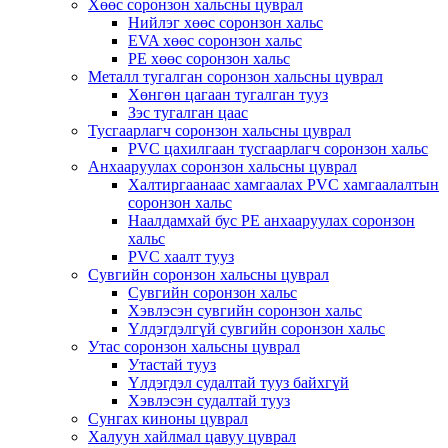
Хөөс соронзон хальсны цуврал
Нийлэг хөөс соронзон хальс
EVA хөөс соронзон хальс
PE хөөс соронзон хальс
Металл тугалган соронзон хальсны цуврал
Хөнгөн цагаан тугалган тууз
Зэс тугалган цаас
Тусгаарлагч соронзон хальсны цуврал
PVC цахилгаан тусгаарлагч соронзон хальс
Анхааруулах соронзон хальсны цуврал
Халтиргаанаас хамгаалах PVC хамгаалалтын
соронзон хальс
Наалдамхай бус PE анхааруулах соронзон
хальс
PVC хаалт тууз
Сувгийн соронзон хальсны цуврал
Сувгийн соронзон хальс
Хэвлэсэн сувгийн соронзон хальс
Үлдэгдэлгүй сувгийн соронзон хальс
Утас соронзон хальсны цуврал
Утастай тууз
Үлдэгдэл судалтай тууз байхгүй
Хэвлэсэн судалтай тууз
Сунгах киноны цуврал
Халуун хайлмал цавуу цуврал