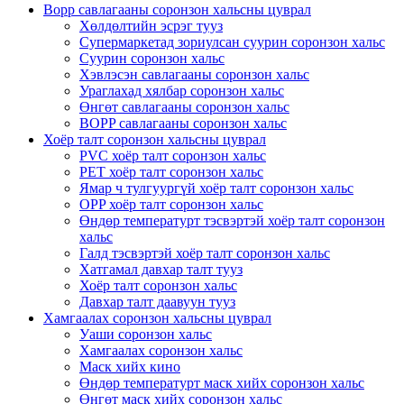
Bopp савлагааны соронзон хальсны цуврал
Хөлдөлтийн эсрэг тууз
Супермаркетад зориулсан суурин соронзон хальс
Суурин соронзон хальс
Хэвлэсэн савлагааны соронзон хальс
Ураглахад хялбар соронзон хальс
Өнгөт савлагааны соронзон хальс
BOPP савлагааны соронзон хальс
Хоёр талт соронзон хальсны цуврал
PVC хоёр талт соронзон хальс
PET хоёр талт соронзон хальс
Ямар ч тулгуургүй хоёр талт соронзон хальс
OPP хоёр талт соронзон хальс
Өндөр температурт тэсвэртэй хоёр талт соронзон
хальс
Галд тэсвэртэй хоёр талт соронзон хальс
Хатгамал давхар талт тууз
Хоёр талт соронзон хальс
Давхар талт даавуун тууз
Хамгаалах соронзон хальсны цуврал
Уаши соронзон хальс
Хамгаалах соронзон хальс
Маск хийх кино
Өндөр температурт маск хийх соронзон хальс
Өнгөт маск хийх соронзон хальс