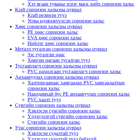
Хэт ягаан туяаны эсрэг маск хийх соронзон хальс
Kraft соронзон хальсны цуврал
Kraft резинэн тууз
Усны идэвхжүүлсэн соронзон хальс
Хөөс соронзон хальсны цуврал
PE хөөс соронзон хальс
EVA хөөс соронзон хальс
Нийлэг хөөс соронзон хальс
Металл тугалган соронзон хальсны цуврал
Зэс тугалган цаас
Хөнгөн цагаан тугалган тууз
Тусгаарлагч соронзон хальсны цуврал
PVC цахилгаан тусгаарлагч соронзон хальс
Анхааруулах соронзон хальсны цуврал
Халтиргаанаас хамгаалах PVC хамгаалалтын
соронзон хальс
Наалдамхай бус PE анхааруулах соронзон хальс
PVC хаалт тууз
Сувгийн соронзон хальсны цуврал
Хэвлэсэн сувгийн соронзон хальс
Үлдэгдэлгүй сувгийн соронзон хальс
Сувгийн соронзон хальс
Утас соронзон хальсны цуврал
Хэвлэсэн судалтай тууз
Үлдэгдэл судалтай тууз байхгүй