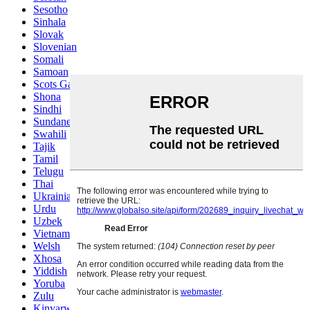
Sesotho
Sinhala
Slovak
Slovenian
Somali
Samoan
Scots Gaelic
Shona
Sindhi
Sundanese
Swahili
Tajik
Tamil
Telugu
Thai
Ukrainian
Urdu
Uzbek
Vietnamese
Welsh
Xhosa
Yiddish
Yoruba
Zulu
Kinyarwanda