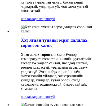
хүчтэй зуурамтгай чанар, бэхэлгээний
чадвартай, үлдэгдэлгүй, мөн хямд үнэтэй
савлагаатай.
лавлагаа
дэлгэрэнгүй
Хэт ягаан туяаны эсрэг далдлах
соронзон хальс
Хамгаалах соронзон хальс
Өндөр
температурт тэсвэртэй, химийн уусгагчийг
тэсвэрлэх чадвар сайтай, наалдац сайтай,
зөөлөн хувцастай, урагдсаны дараа цавуу
үлддэггүй. Энэ нь бүх төрлийн гоёл
чимэглэлийн үйлдвэр, электроникийн
үйлдвэр, үйлдвэр, гутал болон бусад
хэрэглээнд тохиромжтой, бүрээс сайтай,
хамгаалалт.
лавлагаа
дэлгэрэнгүй