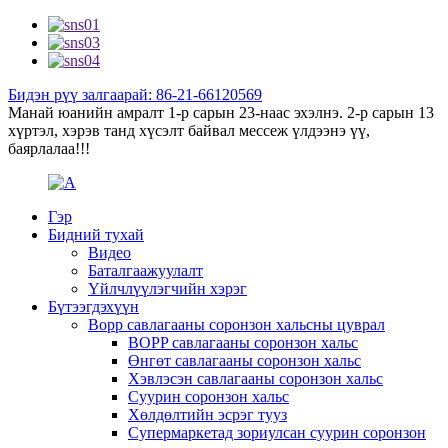
Бидэн рүү залгаарай: 86-21-66120569
Манай юанийн амралт 1-р сарын 23-наас эхэлнэ. 2-р сарын 13
хүртэл, хэрэв танд хүсэлт байвал мессеж үлдээнэ үү,
баярлалаа!!!
Гэр
Бидний тухай
Видео
Баталгаажуулалт
Үйлчлүүлэгчийн хэрэг
Бүтээгдэхүүн
Bopp савлагааны соронзон хальсны цуврал
BOPP савлагааны соронзон хальс
Өнгөт савлагааны соронзон хальс
Хэвлэсэн савлагааны соронзон хальс
Суурин соронзон хальс
Хөлдөлтийн эсрэг тууз
Супермаркетад зориулсан суурин соронзон