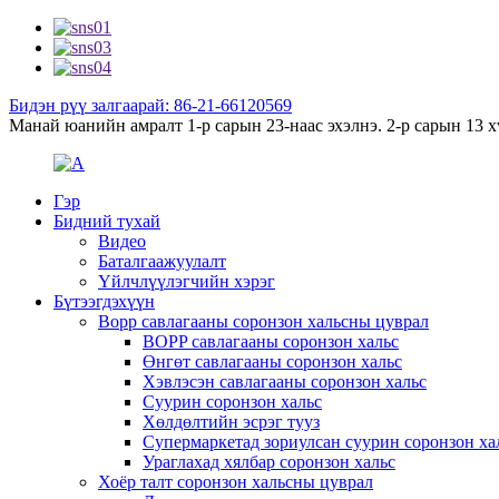
Бидэн рүү залгаарай: 86-21-66120569
Манай юанийн амралт 1-р сарын 23-наас эхэлнэ. 2-р сарын 13 хү
Гэр
Бидний тухай
Видео
Баталгаажуулалт
Үйлчлүүлэгчийн хэрэг
Бүтээгдэхүүн
Bopp савлагааны соронзон хальсны цуврал
BOPP савлагааны соронзон хальс
Өнгөт савлагааны соронзон хальс
Хэвлэсэн савлагааны соронзон хальс
Суурин соронзон хальс
Хөлдөлтийн эсрэг тууз
Супермаркетад зориулсан суурин соронзон ха
Ураглахад хялбар соронзон хальс
Хоёр талт соронзон хальсны цуврал