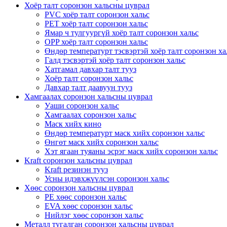
Хоёр талт соронзон хальсны цуврал
PVC хоёр талт соронзон хальс
PET хоёр талт соронзон хальс
Ямар ч тулгуургүй хоёр талт соронзон хальс
OPP хоёр талт соронзон хальс
Өндөр температурт тэсвэртэй хоёр талт соронзон ха
Галд тэсвэртэй хоёр талт соронзон хальс
Хатгамал давхар талт тууз
Хоёр талт соронзон хальс
Давхар талт даавуун тууз
Хамгаалах соронзон хальсны цуврал
Уаши соронзон хальс
Хамгаалах соронзон хальс
Маск хийх кино
Өндөр температурт маск хийх соронзон хальс
Өнгөт маск хийх соронзон хальс
Хэт ягаан туяаны эсрэг маск хийх соронзон хальс
Kraft соронзон хальсны цуврал
Kraft резинэн тууз
Усны идэвхжүүлсэн соронзон хальс
Хөөс соронзон хальсны цуврал
PE хөөс соронзон хальс
EVA хөөс соронзон хальс
Нийлэг хөөс соронзон хальс
Металл тугалган соронзон хальсны цуврал