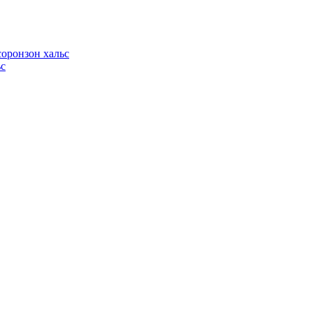
оронзон хальс
ьс