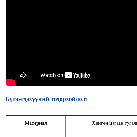
Бүтээгдэхүүний тодорхойлолт
Материал
Хөнгөн цагаан тугал