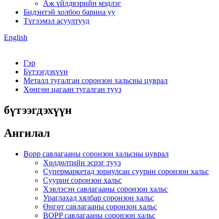
Аж үйлдвэрийн мэдлэг
Бидэнтэй холбоо барина уу
Түгээмэл асуултууд
English
Гэр
Бүтээгдэхүүн
Металл тугалган соронзон хальсны цуврал
Хөнгөн цагаан тугалган тууз
бүтээгдэхүүн
Ангилал
Bopp савлагааны соронзон хальсны цуврал
Хөлдөлтийн эсрэг тууз
Супермаркетад зориулсан суурин соронзон хальс
Суурин соронзон хальс
Хэвлэсэн савлагааны соронзон хальс
Ураглахад хялбар соронзон хальс
Өнгөт савлагааны соронзон хальс
BOPP савлагааны соронзон хальс