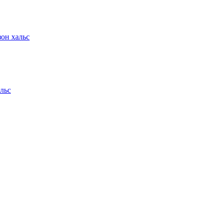
зон хальс
альс