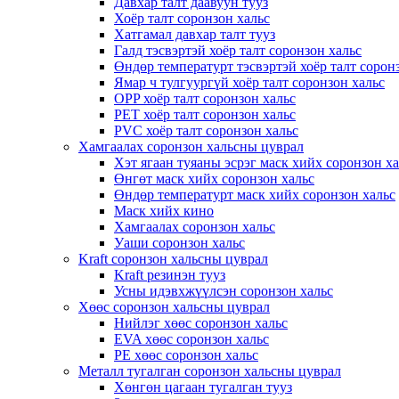
Давхар талт даавуун тууз
Хоёр талт соронзон хальс
Хатгамал давхар талт тууз
Галд тэсвэртэй хоёр талт соронзон хальс
Өндөр температурт тэсвэртэй хоёр талт сорон
Ямар ч тулгуургүй хоёр талт соронзон хальс
OPP хоёр талт соронзон хальс
PET хоёр талт соронзон хальс
PVC хоёр талт соронзон хальс
Хамгаалах соронзон хальсны цуврал
Хэт ягаан туяаны эсрэг маск хийх соронзон х
Өнгөт маск хийх соронзон хальс
Өндөр температурт маск хийх соронзон хальс
Маск хийх кино
Хамгаалах соронзон хальс
Уаши соронзон хальс
Kraft соронзон хальсны цуврал
Kraft резинэн тууз
Усны идэвхжүүлсэн соронзон хальс
Хөөс соронзон хальсны цуврал
Нийлэг хөөс соронзон хальс
EVA хөөс соронзон хальс
PE хөөс соронзон хальс
Металл тугалган соронзон хальсны цуврал
Хөнгөн цагаан тугалган тууз