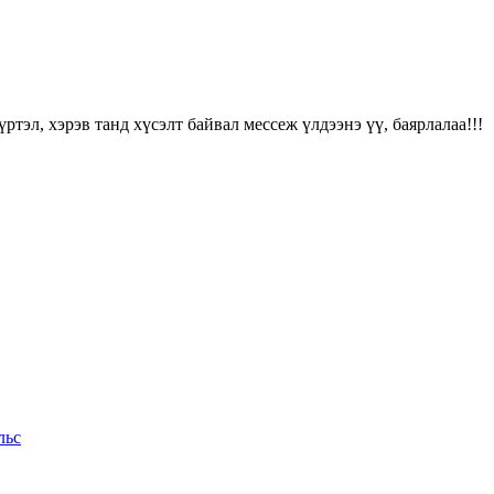
ртэл, хэрэв танд хүсэлт байвал мессеж үлдээнэ үү, баярлалаа!!!
льс