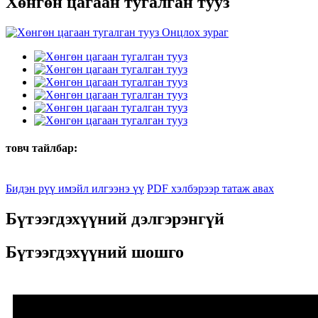
Хөнгөн цагаан тугалган тууз
товч тайлбар:
Бидэн рүү имэйл илгээнэ үү
PDF хэлбэрээр татаж авах
Бүтээгдэхүүний дэлгэрэнгүй
Бүтээгдэхүүний шошго