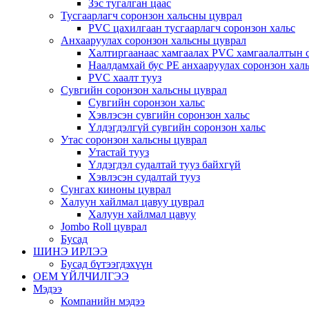
Зэс тугалган цаас
Тусгаарлагч соронзон хальсны цуврал
PVC цахилгаан тусгаарлагч соронзон хальс
Анхааруулах соронзон хальсны цуврал
Халтиргаанаас хамгаалах PVC хамгаалалтын с
Наалдамхай бус PE анхааруулах соронзон хал
PVC хаалт тууз
Сувгийн соронзон хальсны цуврал
Сувгийн соронзон хальс
Хэвлэсэн сувгийн соронзон хальс
Үлдэгдэлгүй сувгийн соронзон хальс
Утас соронзон хальсны цуврал
Утастай тууз
Үлдэгдэл судалтай тууз байхгүй
Хэвлэсэн судалтай тууз
Сунгах киноны цуврал
Халуун хайлмал цавуу цуврал
Халуун хайлмал цавуу
Jombo Roll цуврал
Бусад
ШИНЭ ИРЛЭЭ
Бусад бүтээгдэхүүн
OEM ҮЙЛЧИЛГЭЭ
Мэдээ
Компанийн мэдээ