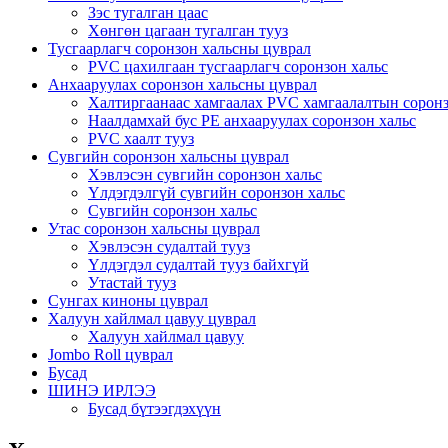
Зэс тугалган цаас
Хөнгөн цагаан тугалган тууз
Тусгаарлагч соронзон хальсны цуврал
PVC цахилгаан тусгаарлагч соронзон хальс
Анхааруулах соронзон хальсны цуврал
Халтиргаанаас хамгаалах PVC хамгаалалтын соронз
Наалдамхай бус PE анхааруулах соронзон хальс
PVC хаалт тууз
Сувгийн соронзон хальсны цуврал
Хэвлэсэн сувгийн соронзон хальс
Үлдэгдэлгүй сувгийн соронзон хальс
Сувгийн соронзон хальс
Утас соронзон хальсны цуврал
Хэвлэсэн судалтай тууз
Үлдэгдэл судалтай тууз байхгүй
Утастай тууз
Сунгах киноны цуврал
Халуун хайлмал цавуу цуврал
Халуун хайлмал цавуу
Jombo Roll цуврал
Бусад
ШИНЭ ИРЛЭЭ
Бусад бүтээгдэхүүн