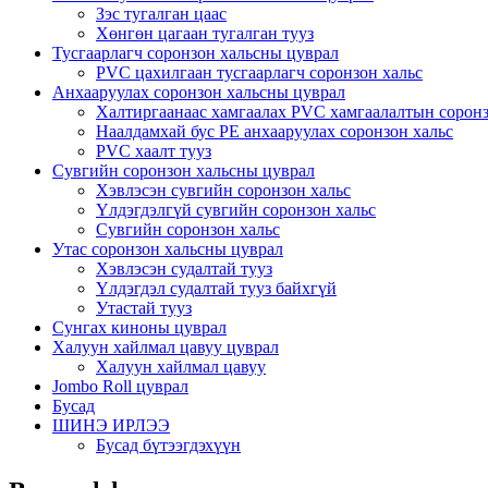
Зэс тугалган цаас
Хөнгөн цагаан тугалган тууз
Тусгаарлагч соронзон хальсны цуврал
PVC цахилгаан тусгаарлагч соронзон хальс
Анхааруулах соронзон хальсны цуврал
Халтиргаанаас хамгаалах PVC хамгаалалтын соронз
Наалдамхай бус PE анхааруулах соронзон хальс
PVC хаалт тууз
Сувгийн соронзон хальсны цуврал
Хэвлэсэн сувгийн соронзон хальс
Үлдэгдэлгүй сувгийн соронзон хальс
Сувгийн соронзон хальс
Утас соронзон хальсны цуврал
Хэвлэсэн судалтай тууз
Үлдэгдэл судалтай тууз байхгүй
Утастай тууз
Сунгах киноны цуврал
Халуун хайлмал цавуу цуврал
Халуун хайлмал цавуу
Jombo Roll цуврал
Бусад
ШИНЭ ИРЛЭЭ
Бусад бүтээгдэхүүн