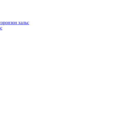
оронзон хальс
ьс