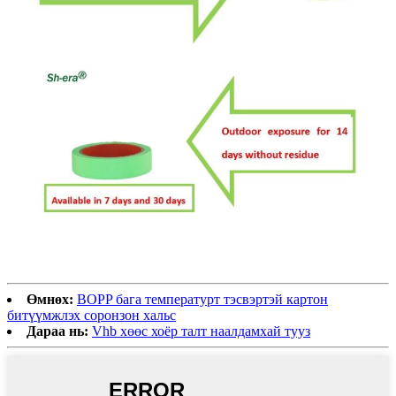
Өмнөх:
BOPP бага температурт тэсвэртэй картон
битүүмжлэх соронзон хальс
Дараа нь:
Vhb хөөс хоёр талт наалдамхай тууз