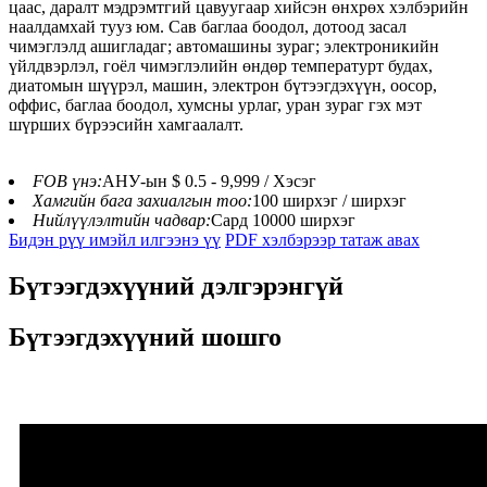
цаас, даралт мэдрэмтгий цавуугаар хийсэн өнхрөх хэлбэрийн
наалдамхай тууз юм. Сав баглаа боодол, дотоод засал
чимэглэлд ашигладаг; автомашины зураг; электроникийн
үйлдвэрлэл, гоёл чимэглэлийн өндөр температурт будах,
диатомын шүүрэл, машин, электрон бүтээгдэхүүн, оосор,
оффис, баглаа боодол, хумсны урлаг, уран зураг гэх мэт
шүрших бүрээсийн хамгаалалт.
FOB үнэ:
АНУ-ын $ 0.5 - 9,999 / Хэсэг
Хамгийн бага захиалгын тоо:
100 ширхэг / ширхэг
Нийлүүлэлтийн чадвар:
Сард 10000 ширхэг
Бидэн рүү имэйл илгээнэ үү
PDF хэлбэрээр татаж авах
Бүтээгдэхүүний дэлгэрэнгүй
Бүтээгдэхүүний шошго