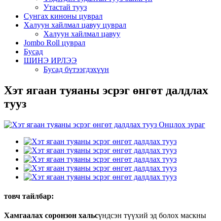
Утастай тууз
Сунгах киноны цуврал
Халуун хайлмал цавуу цуврал
Халуун хайлмал цавуу
Jombo Roll цуврал
Бусад
ШИНЭ ИРЛЭЭ
Бусад бүтээгдэхүүн
Хэт ягаан туяаны эсрэг өнгөт далдлах
тууз
товч тайлбар:
Хамгаалах соронзон хальс
үндсэн түүхий эд болох маскны