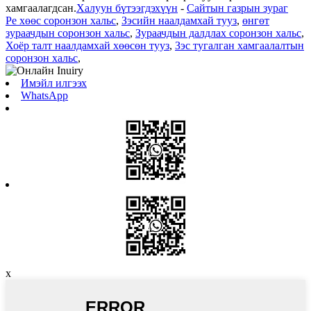
хамгаалагдсан.
Халуун бүтээгдэхүүн
-
Сайтын газрын зураг
Pe хөөс соронзон хальс
,
Зэсийн наалдамхай тууз
,
өнгөт
зураачдын соронзон хальс
,
Зураачдын далдлах соронзон хальс
,
Хоёр талт наалдамхай хөөсөн тууз
,
Зэс тугалган хамгаалалтын
соронзон хальс
,
Имэйл илгээх
WhatsApp
x