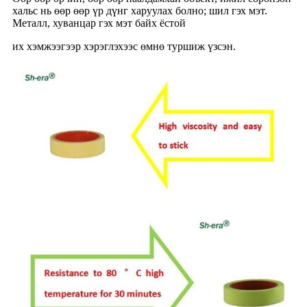
хальс нь өөр өөр үр дүнг харуулах болно; шил гэх мэт.
Металл, хуванцар гэх мэт байх ёстой
их хэмжээгээр хэрэглэхээс өмнө туршиж үзсэн.