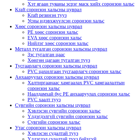
Хэт ягаан туяаны эсрэг маск хийх соронзон хальс
Kraft соронзон хальсны цуврал
Kraft резинэн тууз
Усны идэвхжүүлсэн соронзон хальс
Хөөс соронзон хальсны цуврал
PE хөөс соронзон хальс
EVA хөөс соронзон хальс
Нийлэг хөөс соронзон хальс
Металл тугалган соронзон хальсны цуврал
Зэс тугалган цаас
Хөнгөн цагаан тугалган тууз
Тусгаарлагч соронзон хальсны цуврал
PVC цахилгаан тусгаарлагч соронзон хальс
Анхааруулах соронзон хальсны цуврал
Халтиргаанаас хамгаалах PVC хамгаалалтын
соронзон хальс
Наалдамхай бус PE анхааруулах соронзон хальс
PVC хаалт тууз
Сувгийн соронзон хальсны цуврал
Хэвлэсэн сувгийн соронзон хальс
Үлдэгдэлгүй сувгийн соронзон хальс
Сувгийн соронзон хальс
Утас соронзон хальсны цуврал
Хэвлэсэн судалтай тууз
Үлдэгдэл судалтай тууз байхгүй