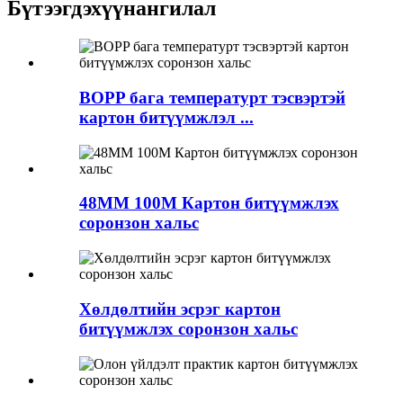
Бүтээгдэхүүн
ангилал
BOPP бага температурт тэсвэртэй
картон битүүмжлэл ...
48MM 100M Картон битүүмжлэх
соронзон хальс
Хөлдөлтийн эсрэг картон
битүүмжлэх соронзон хальс