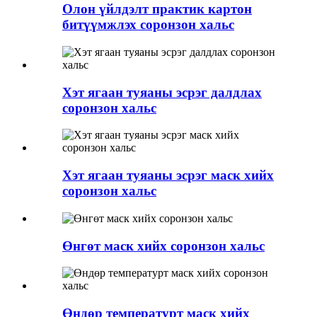
Олон үйлдэлт практик картон
битүүмжлэх соронзон хальс
Хэт ягаан туяаны эсрэг далдлах
соронзон хальс
Хэт ягаан туяаны эсрэг маск хийх
соронзон хальс
Өнгөт маск хийх соронзон хальс
Өндөр температурт маск хийх