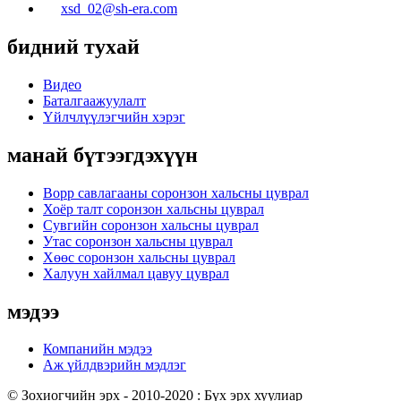
xsd_02@sh-era.com
бидний тухай
Видео
Баталгаажуулалт
Үйлчлүүлэгчийн хэрэг
манай бүтээгдэхүүн
Bopp савлагааны соронзон хальсны цуврал
Хоёр талт соронзон хальсны цуврал
Сувгийн соронзон хальсны цуврал
Утас соронзон хальсны цуврал
Хөөс соронзон хальсны цуврал
Халуун хайлмал цавуу цуврал
мэдээ
Компанийн мэдээ
Аж үйлдвэрийн мэдлэг
© Зохиогчийн эрх - 2010-2020 : Бүх эрх хуулиар