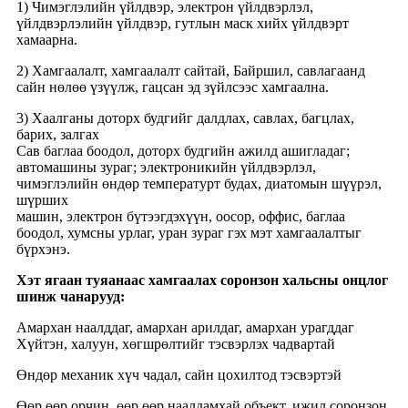
1) Чимэглэлийн үйлдвэр, электрон үйлдвэрлэл,
үйлдвэрлэлийн үйлдвэр, гутлын маск хийх үйлдвэрт
хамаарна.
2) Хамгаалалт, хамгаалалт сайтай, Байршил, савлагаанд
сайн нөлөө үзүүлж, гацсан эд зүйлсээс хамгаална.
3) Хаалганы доторх будгийг далдлах, савлах, багцлах,
барих, залгах
Сав баглаа боодол, доторх будгийн ажилд ашигладаг;
автомашины зураг; электроникийн үйлдвэрлэл,
чимэглэлийн өндөр температурт будах, диатомын шүүрэл,
шүрших
машин, электрон бүтээгдэхүүн, оосор, оффис, баглаа
боодол, хумсны урлаг, уран зураг гэх мэт хамгаалалтыг
бүрхэнэ.
Хэт ягаан туяанаас хамгаалах соронзон хальсны онцлог
шинж чанарууд:
Амархан наалддаг, амархан арилдаг, амархан урагддаг
Хүйтэн, халуун, хөгшрөлтийг тэсвэрлэх чадвартай
Өндөр механик хүч чадал, сайн цохилтод тэсвэртэй
Өөр өөр орчин, өөр өөр наалдамхай объект, ижил соронзон