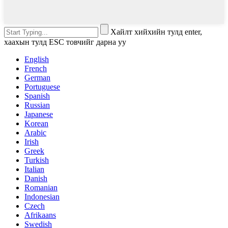
Хайлт хийхийн тулд enter,
хаахын тулд ESC товчийг дарна уу
English
French
German
Portuguese
Spanish
Russian
Japanese
Korean
Arabic
Irish
Greek
Turkish
Italian
Danish
Romanian
Indonesian
Czech
Afrikaans
Swedish