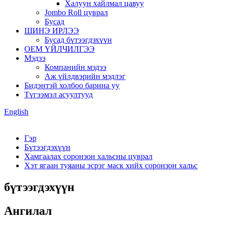
Халуун хайлмал цавуу
Jombo Roll цуврал
Бусад
ШИНЭ ИРЛЭЭ
Бусад бүтээгдэхүүн
OEM ҮЙЛЧИЛГЭЭ
Мэдээ
Компанийн мэдээ
Аж үйлдвэрийн мэдлэг
Бидэнтэй холбоо барина уу
Түгээмэл асуултууд
English
Гэр
Бүтээгдэхүүн
Хамгаалах соронзон хальсны цуврал
Хэт ягаан туяаны эсрэг маск хийх соронзон хальс
бүтээгдэхүүн
Ангилал