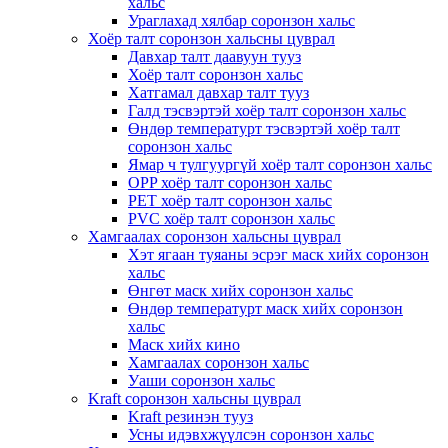
хальс
Ураглахад хялбар соронзон хальс
Хоёр талт соронзон хальсны цуврал
Давхар талт даавуун тууз
Хоёр талт соронзон хальс
Хатгамал давхар талт тууз
Галд тэсвэртэй хоёр талт соронзон хальс
Өндөр температурт тэсвэртэй хоёр талт
соронзон хальс
Ямар ч тулгуургүй хоёр талт соронзон хальс
OPP хоёр талт соронзон хальс
PET хоёр талт соронзон хальс
PVC хоёр талт соронзон хальс
Хамгаалах соронзон хальсны цуврал
Хэт ягаан туяаны эсрэг маск хийх соронзон
хальс
Өнгөт маск хийх соронзон хальс
Өндөр температурт маск хийх соронзон
хальс
Маск хийх кино
Хамгаалах соронзон хальс
Уаши соронзон хальс
Kraft соронзон хальсны цуврал
Kraft резинэн тууз
Усны идэвхжүүлсэн соронзон хальс