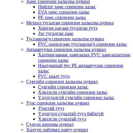
Хөөс соронзон хальсны цуврал
Нийлэг хөөс соронзон хальс
EVA хөөс соронзон хальс
PE хөөс соронзон хальс
Металл тугалган соронзон хальсны цуврал
Хөнгөн цагаан тугалган тууз
Зэс тугалган цаас
Тусгаарлагч соронзон хальсны цуврал
PVC цахилгаан тусгаарлагч соронзон хальс
Анхааруулах соронзон хальсны цуврал
Халтиргаанаас хамгаалах PVC хамгаалалтын
соронзон хальс
Наалдамхай бус PE анхааруулах соронзон
хальс
PVC хаалт тууз
Сувгийн соронзон хальсны цуврал
Сувгийн соронзон хальс
Хэвлэсэн сувгийн соронзон хальс
Үлдэгдэлгүй сувгийн соронзон хальс
Утас соронзон хальсны цуврал
Утастай тууз
Үлдэгдэл судалтай тууз байхгүй
Хэвлэсэн судалтай тууз
Сунгах киноны цуврал
Халуун хайлмал цавуу цуврал