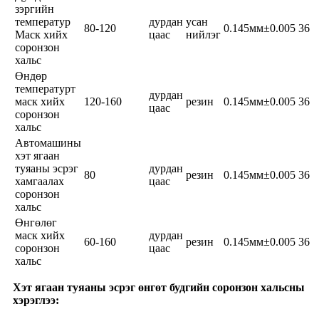
зэргийн
температур
дурдан
усан
80-120
0.145мм±0.005
36
Маск хийх
цаас
нийлэг
соронзон
хальс
Өндөр
температурт
дурдан
маск хийх
120-160
резин
0.145мм±0.005
36
цаас
соронзон
хальс
Автомашины
хэт ягаан
туяаны эсрэг
дурдан
80
резин
0.145мм±0.005
36
хамгаалах
цаас
соронзон
хальс
Өнгөлөг
маск хийх
дурдан
60-160
резин
0.145мм±0.005
36
соронзон
цаас
хальс
Хэт ягаан туяаны эсрэг өнгөт будгийн соронзон хальсны
хэрэглээ: