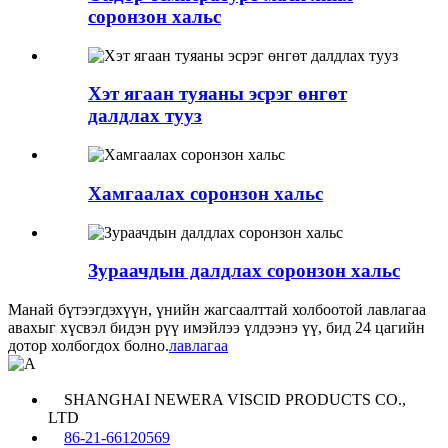
соронзон хальс
Хэт ягаан туяаны эсрэг өнгөт
далдлах тууз
Хамгаалах соронзон хальс
Зураачдын далдлах соронзон хальс
Манай бүтээгдэхүүн, үнийн жагсаалттай холбоотой лавлагаа
авахыг хүсвэл бидэн рүү имэйлээ үлдээнэ үү, бид 24 цагийн
дотор холбогдох болно.
лавлагаа
SHANGHAI NEWERA VISCID PRODUCTS CO.,
LTD
86-21-66120569