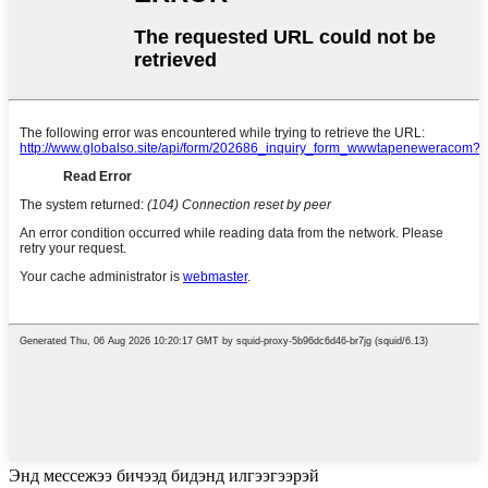
Энд мессежээ бичээд бидэнд илгээгээрэй