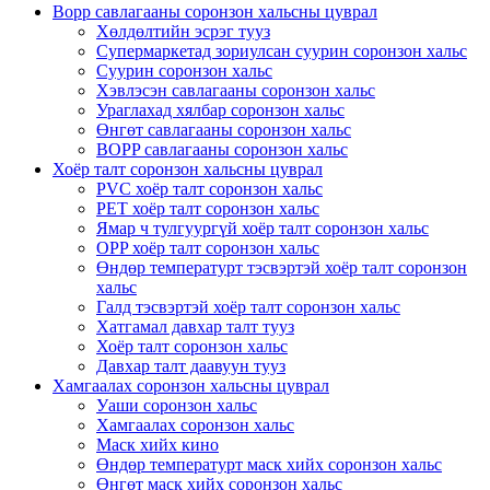
Bopp савлагааны соронзон хальсны цуврал
Хөлдөлтийн эсрэг тууз
Супермаркетад зориулсан суурин соронзон хальс
Суурин соронзон хальс
Хэвлэсэн савлагааны соронзон хальс
Ураглахад хялбар соронзон хальс
Өнгөт савлагааны соронзон хальс
BOPP савлагааны соронзон хальс
Хоёр талт соронзон хальсны цуврал
PVC хоёр талт соронзон хальс
PET хоёр талт соронзон хальс
Ямар ч тулгуургүй хоёр талт соронзон хальс
OPP хоёр талт соронзон хальс
Өндөр температурт тэсвэртэй хоёр талт соронзон
хальс
Галд тэсвэртэй хоёр талт соронзон хальс
Хатгамал давхар талт тууз
Хоёр талт соронзон хальс
Давхар талт даавуун тууз
Хамгаалах соронзон хальсны цуврал
Уаши соронзон хальс
Хамгаалах соронзон хальс
Маск хийх кино
Өндөр температурт маск хийх соронзон хальс
Өнгөт маск хийх соронзон хальс