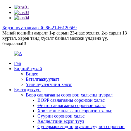
Бидэн рүү залгаарай: 86-21-66120569
Манай юанийн амралт 1-р сарын 23-наас эхэлнэ. 2-р сарын 13
хүртэл, хэрэв танд хүсэлт байвал мессеж үлдээнэ үү,
баярлалаа!!!
Гэр
Бидний тухай
Видео
Баталгаажуулалт
Үйлчлүүлэгчийн хэрэг
Бүтээгдэхүүн
Bopp савлагааны соронзон хальсны цуврал
BOPP савлагааны соронзон хальс
Өнгөт савлагааны соронзон хальс
Хэвлэсэн савлагааны соронзон хальс
Суурин соронзон хальс
Хөлдөлтийн эсрэг тууз
Супермаркетад зориулсан суурин соронзон