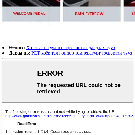
Өмнөх:
Хэт ягаан туяаны эсрэг өнгөт далдлах тууз
Дараа нь:
PET хоёр талт өндөр температурт тэсвэртэй тууз