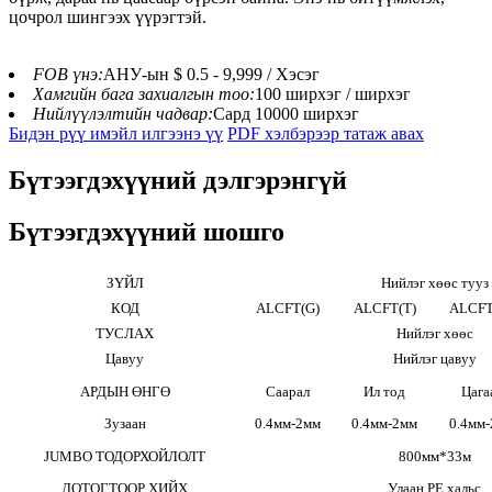
цочрол шингээх үүрэгтэй.
FOB үнэ:
АНУ-ын $ 0.5 - 9,999 / Хэсэг
Хамгийн бага захиалгын тоо:
100 ширхэг / ширхэг
Нийлүүлэлтийн чадвар:
Сард 10000 ширхэг
Бидэн рүү имэйл илгээнэ үү
PDF хэлбэрээр татаж авах
Бүтээгдэхүүний дэлгэрэнгүй
Бүтээгдэхүүний шошго
ЗҮЙЛ
Нийлэг хөөс тууз
КОД
ALCFT(G)
ALCFT(T)
ALCFT
ТУСЛАХ
Нийлэг хөөс
Цавуу
Нийлэг цавуу
АРДЫН ӨНГӨ
Саарал
Ил тод
Цага
Зузаан
0.4мм-2мм
0.4мм-2мм
0.4мм
JUMBO ТОДОРХОЙЛОЛТ
800мм*33м
ДОТОГТООР ХИЙХ
Улаан PE хальс