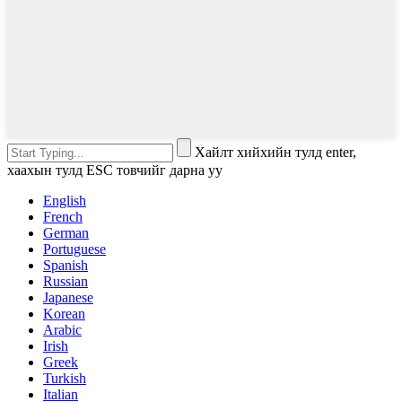
Хайлт хийхийн тулд enter,
хаахын тулд ESC товчийг дарна уу
English
French
German
Portuguese
Spanish
Russian
Japanese
Korean
Arabic
Irish
Greek
Turkish
Italian