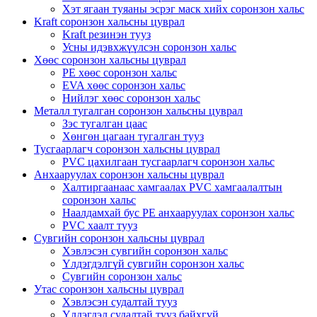
Хэт ягаан туяаны эсрэг маск хийх соронзон хальс
Kraft соронзон хальсны цуврал
Kraft резинэн тууз
Усны идэвхжүүлсэн соронзон хальс
Хөөс соронзон хальсны цуврал
PE хөөс соронзон хальс
EVA хөөс соронзон хальс
Нийлэг хөөс соронзон хальс
Металл тугалган соронзон хальсны цуврал
Зэс тугалган цаас
Хөнгөн цагаан тугалган тууз
Тусгаарлагч соронзон хальсны цуврал
PVC цахилгаан тусгаарлагч соронзон хальс
Анхааруулах соронзон хальсны цуврал
Халтиргаанаас хамгаалах PVC хамгаалалтын
соронзон хальс
Наалдамхай бус PE анхааруулах соронзон хальс
PVC хаалт тууз
Сувгийн соронзон хальсны цуврал
Хэвлэсэн сувгийн соронзон хальс
Үлдэгдэлгүй сувгийн соронзон хальс
Сувгийн соронзон хальс
Утас соронзон хальсны цуврал
Хэвлэсэн судалтай тууз
Үлдэгдэл судалтай тууз байхгүй