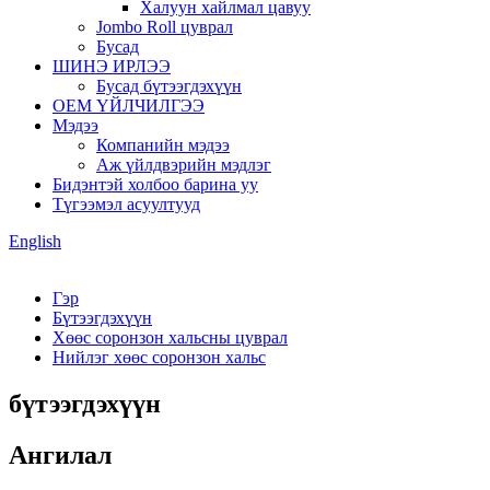
Халуун хайлмал цавуу
Jombo Roll цуврал
Бусад
ШИНЭ ИРЛЭЭ
Бусад бүтээгдэхүүн
OEM ҮЙЛЧИЛГЭЭ
Мэдээ
Компанийн мэдээ
Аж үйлдвэрийн мэдлэг
Бидэнтэй холбоо барина уу
Түгээмэл асуултууд
English
Гэр
Бүтээгдэхүүн
Хөөс соронзон хальсны цуврал
Нийлэг хөөс соронзон хальс
бүтээгдэхүүн
Ангилал