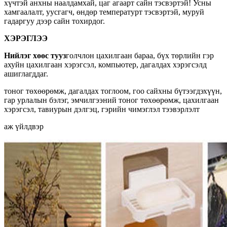
хүчтэй анхны наалдамхай, цаг агаарт сайн тэсвэртэй! Усны
хамгаалалт, уусгагч, өндөр температурт тэсвэртэй, муруй
гадаргуу дээр сайн тохирдог.
ХЭРЭГЛЭЭ
Нийлэг хөөс тууз
голчлон цахилгаан бараа, бүх төрлийн гэр
ахуйн цахилгаан хэрэгсэл, компьютер, дагалдах хэрэгсэлд
ашиглагддаг.
тоног төхөөрөмж, дагалдах тоглоом, гоо сайхны бүтээгдэхүүн,
гар урлалын бэлэг, эмчилгээний тоног төхөөрөмж, цахилгаан
хэрэгсэл, тавиурын дэлгэц, гэрийн чимэглэл тээвэрлэлт
аж үйлдвэр