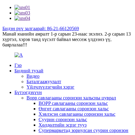
Бидэн рүү залгаарай: 86-21-66120569
Манай юанийн амралт 1-р сарын 23-наас эхэлнэ. 2-р сарын 13
хүртэл, хэрэв танд хүсэлт байвал мессеж үлдээнэ үү,
баярлалаа!!!
Гэр
Бидний тухай
Видео
Баталгаажуулалт
Үйлчлүүлэгчийн хэрэг
Бүтээгдэхүүн
Bopp савлагааны соронзон хальсны цуврал
BOPP савлагааны соронзон хальс
Өнгөт савлагааны соронзон хальс
Хэвлэсэн савлагааны соронзон хальс
Суурин соронзон хальс
Хөлдөлтийн эсрэг тууз
Супермаркетад зориулсан суурин соронзон