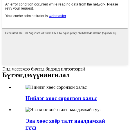
Энд мессежээ бичээд бидэнд илгээгээрэй
Бүтээгдэхүүн
ангилал
Нийлэг хөөс соронзон хальс
Эва хөөс хоёр талт наалдамхай
тууз