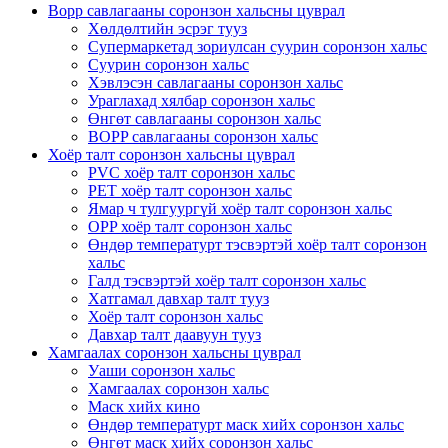
Bopp савлагааны соронзон хальсны цуврал
Хөлдөлтийн эсрэг тууз
Супермаркетад зориулсан суурин соронзон хальс
Суурин соронзон хальс
Хэвлэсэн савлагааны соронзон хальс
Ураглахад хялбар соронзон хальс
Өнгөт савлагааны соронзон хальс
BOPP савлагааны соронзон хальс
Хоёр талт соронзон хальсны цуврал
PVC хоёр талт соронзон хальс
PET хоёр талт соронзон хальс
Ямар ч тулгуургүй хоёр талт соронзон хальс
OPP хоёр талт соронзон хальс
Өндөр температурт тэсвэртэй хоёр талт соронзон
хальс
Галд тэсвэртэй хоёр талт соронзон хальс
Хатгамал давхар талт тууз
Хоёр талт соронзон хальс
Давхар талт даавуун тууз
Хамгаалах соронзон хальсны цуврал
Уаши соронзон хальс
Хамгаалах соронзон хальс
Маск хийх кино
Өндөр температурт маск хийх соронзон хальс
Өнгөт маск хийх соронзон хальс