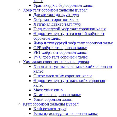
хальс
Ураглахад хялбар соронзон хальс
Хоёр талт соронзон хальсны цуврал
Давхар талт даавуун тууз
Хоёр талт соронзон хальс
Хатгамал давхар талт тууз
Галд тэсвэртэй хоёр талт соронзон хальс
Өндөр температурт тэсвэртэй хоёр талт
соронзон хальс
Ямар ч тулгуургүй хоёр талт соронзон хальс
OPP хоёр талт соронзон хальс
PET хоёр талт соронзон хальс
PVC хоёр талт соронзон хальс
Хамгаалах соронзон хальсны цуврал
Хэт ягаан туяаны эсрэг маск хийх соронзон
хальс
Өнгөт маск хийх соронзон хальс
Өндөр температурт маск хийх соронзон
хальс
Маск хийх кино
Хамгаалах соронзон хальс
Уаши соронзон хальс
Kraft соронзон хальсны цуврал
Kraft резинэн тууз
Усны идэвхжүүлсэн соронзон хальс