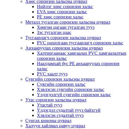
Хөөс соронзон хальсны цуврал
Нийлэг хөөс соронзон хальс
EVA хөөс соронзон хальс
PE хөөс соронзон хальс
Металл тугалган соронзон хальсны цуврал
Хөнгөн цагаан тугалган тууз
Зэс тугалган цаас
Тусгаарлагч соронзон хальсны цуврал
PVC цахилгаан тусгаарлагч соронзон хальс
Анхааруулах соронзон хальсны цуврал
Халтиргаанаас хамгаалах PVC хамгаалалтын
соронзон хальс
Наалдамхай бус PE анхааруулах соронзон
хальс
PVC хаалт тууз
Сувгийн соронзон хальсны цуврал
Сувгийн соронзон хальс
Хэвлэсэн сувгийн соронзон хальс
Үлдэгдэлгүй сувгийн соронзон хальс
Утас соронзон хальсны цуврал
Утастай тууз
Үлдэгдэл судалтай тууз байхгүй
Хэвлэсэн судалтай тууз
Сунгах киноны цуврал
Халуун хайлмал цавуу цуврал