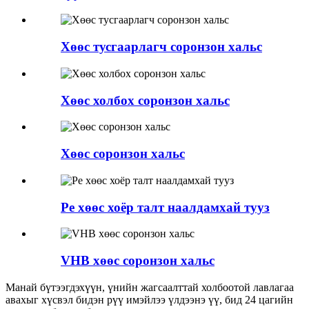
Хөөс тусгаарлагч соронзон хальс
Хөөс холбох соронзон хальс
Хөөс соронзон хальс
Pe хөөс хоёр талт наалдамхай тууз
VHB хөөс соронзон хальс
Манай бүтээгдэхүүн, үнийн жагсаалттай холбоотой лавлагаа
авахыг хүсвэл бидэн рүү имэйлээ үлдээнэ үү, бид 24 цагийн