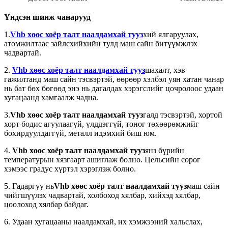
Үндсэн шинж чанарууд
1.
Vhb хөөс хоёр талт наалдамхай тууз
хий ялгаруулах,
атомжилтаас зайлсхийхийн тулд маш сайн битүүмжлэх
чадвартай.
2.
Vhb хөөс хоёр талт наалдамхай тууз
шахалт, хэв
гажилтанд маш сайн тэсвэртэй, өөрөөр хэлбэл уян хатан чанар
нь бат бөх бөгөөд энэ нь дагалдах хэрэгслийг цочролоос удаан
хугацаанд хамгаалж чадна.
3.
Vhb хөөс хоёр талт наалдамхай тууз
галд тэсвэртэй, хортой
хорт бодис агуулаагүй, үлддэггүй, тоног төхөөрөмжийг
бохирдуулдаггүй, металл идэмхий биш юм.
4.
Vhb хөөс хоёр талт наалдамхай тууз
янз бүрийн
температурын хязгаарт ашиглаж болно. Цельсийн сөрөг
хэмээс градус хүртэл хэрэглэж болно.
5. Гадаргуу нь
Vhb хөөс хоёр талт наалдамхай тууз
маш сайн
чийгшүүлэх чадвартай, холбоход хялбар, хийхэд хялбар,
цоолоход хялбар байдаг.
6. Удаан хугацааны наалдамхай, их хэмжээний хальслах,