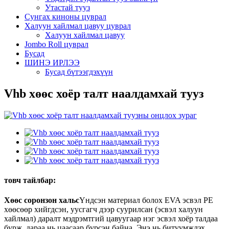
Утастай тууз
Сунгах киноны цуврал
Халуун хайлмал цавуу цуврал
Халуун хайлмал цавуу
Jombo Roll цуврал
Бусад
ШИНЭ ИРЛЭЭ
Бусад бүтээгдэхүүн
Vhb хөөс хоёр талт наалдамхай тууз
товч тайлбар:
Хөөс соронзон хальс
Үндсэн материал болох EVA эсвэл PE
хөөсөөр хийгдсэн, уусгагч дээр суурилсан (эсвэл халуун
хайлмал) даралт мэдрэмтгий цавуугаар нэг эсвэл хоёр талдаа
бүрж, дараа нь цаасаар бүрсэн байна. Энэ нь битүүмжлэх,