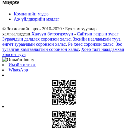
мэдээ
Компанийн мэдээ
Аж үйлдвэрийн мэдлэг
© Зохиогчийн эрх - 2010-2020 : Бүх эрх хуулиар
хамгаалагдсан.
Халуун бүтээгдэхүүн
-
Сайтын газрын зураг
Зураачдын далдлах соронзон хальс
,
Зэсийн наалдамхай тууз
,
өнгөт зураачдын соронзон хальс
,
Pe хөөс соронзон хальс
,
Зэс
тугалган хамгаалалтын соронзон хальс
,
Хоёр талт наалдамхай
хөөсөн тууз
,
Имэйл илгээх
WhatsApp