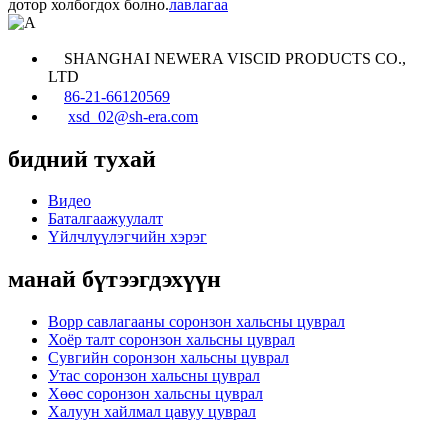
дотор холбогдох болно.
лавлагаа
SHANGHAI NEWERA VISCID PRODUCTS CO.,
LTD
86-21-66120569
xsd_02@sh-era.com
бидний тухай
Видео
Баталгаажуулалт
Үйлчлүүлэгчийн хэрэг
манай бүтээгдэхүүн
Bopp савлагааны соронзон хальсны цуврал
Хоёр талт соронзон хальсны цуврал
Сувгийн соронзон хальсны цуврал
Утас соронзон хальсны цуврал
Хөөс соронзон хальсны цуврал
Халуун хайлмал цавуу цуврал